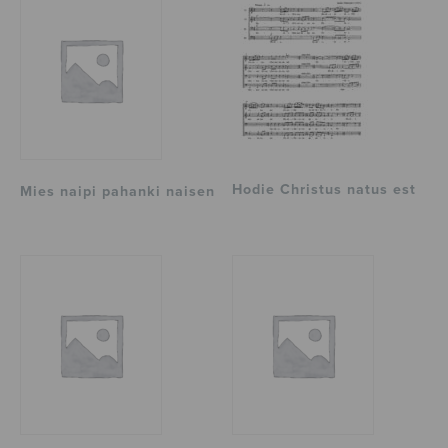
Hodie Christus natus est
Mies naipi pahanki naisen