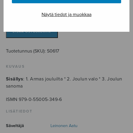
5,35
€
Näytä tiedot ja muokkaa
Armas
jouluilta
-
LISÄÄ OSTOSKORIIN
kolme
joululaulua,
Tuotetunnus (SKU):
S0617
ttbb
määrä
KUVAUS
Sisällys
: 1. Armas jouluilta * 2. Joulun valo * 3. Joulun
sanoma
ISMN 979-0-55005-349-6
LISÄTIEDOT
Säveltäjä
Leinonen Aatu