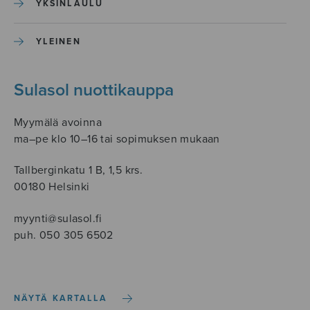
YKSINLAULU
YLEINEN
Sulasol nuottikauppa
Myymälä avoinna
ma–pe klo 10–16 tai sopimuksen mukaan
Tallberginkatu 1 B, 1,5 krs.
00180 Helsinki
myynti@sulasol.fi
puh. 050 305 6502
NÄYTÄ KARTALLA