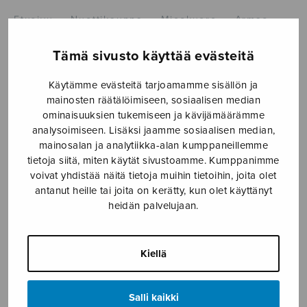
Etusivu
›
Nuottikauppa
›
Mieskuoro
›
Armas
jouluilta – kolme joululaulua, ttbb
Tämä sivusto käyttää evästeitä
Käytämme evästeitä tarjoamamme sisällön ja
mainosten räätälöimiseen, sosiaalisen median
ominaisuuksien tukemiseen ja kävijämäärämme
analysoimiseen. Lisäksi jaamme sosiaalisen median,
mainosalan ja analytiikka-alan kumppaneillemme
tietoja siitä, miten käytät sivustoamme. Kumppanimme
voivat yhdistää näitä tietoja muihin tietoihin, joita olet
Armas jouluilta –
antanut heille tai joita on kerätty, kun olet käyttänyt
heidän palvelujaan.
kolme
joululaulua, ttbb
Kiellä
Leinonen Aatu
Salli kaikki