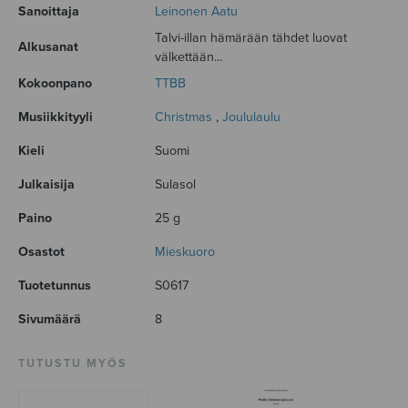
Sanoittaja
Leinonen Aatu
Talvi-illan hämärään tähdet luovat
Alkusanat
välkettään...
Kokoonpano
TTBB
Musiikkityyli
Christmas
,
Joululaulu
Kieli
Suomi
Julkaisija
Sulasol
Paino
25 g
Osastot
Mieskuoro
Tuotetunnus
S0617
Sivumäärä
8
TUTUSTU MYÖS