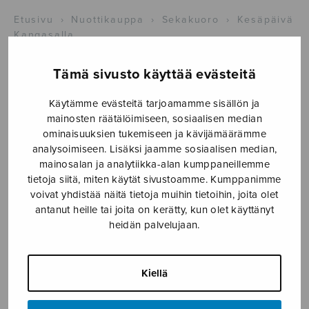
Etusivu
›
Nuottikauppa
›
Sekakuoro
›
Kesäpäivä
Kangasalla
Tämä sivusto käyttää evästeitä
Käytämme evästeitä tarjoamamme sisällön ja
mainosten räätälöimiseen, sosiaalisen median
ominaisuuksien tukemiseen ja kävijämäärämme
analysoimiseen. Lisäksi jaamme sosiaalisen median,
mainosalan ja analytiikka-alan kumppaneillemme
tietoja siitä, miten käytät sivustoamme. Kumppanimme
voivat yhdistää näitä tietoja muihin tietoihin, joita olet
antanut heille tai joita on kerätty, kun olet käyttänyt
heidän palvelujaan.
Kesäpäivä
Kangasalla
Kiellä
Linsén Gabriel