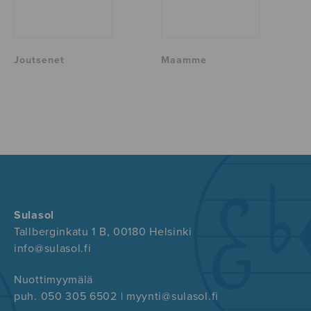
Joutsenet
Maamme
Sulasol
Tallberginkatu 1 B, 00180 Helsinki
info@sulasol.fi
Nuottimyymälä
puh. 050 305 6502 | myynti@sulasol.fi