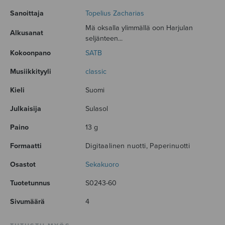
Sanoittaja
Topelius Zacharias
Mä oksalla ylimmällä oon Harjulan
Alkusanat
seljänteen...
Kokoonpano
SATB
Musiikkityyli
classic
Kieli
Suomi
Julkaisija
Sulasol
Paino
13 g
Formaatti
Digitaalinen nuotti, Paperinuotti
Osastot
Sekakuoro
Tuotetunnus
S0243-60
Sivumäärä
4