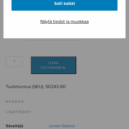
Hintaluokka:
3,78
€
4,30
€
Salli kaikki
–
3,78€
-
Näytä tiedot ja muokkaa
4,30€
Formaatti
Kesäpäivä
LISÄÄ
Kangasalla
OSTOSKORIIN
määrä
Tuotetunnus (SKU):
S0243-60
KUVAUS
LISÄTIEDOT
Säveltäjä
Linsén Gabriel