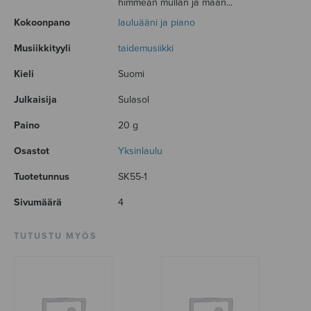
himmeän mullan ja maan...
Kokoonpano
lauluääni ja piano
Musiikkityyli
taidemusiikki
Kieli
Suomi
Julkaisija
Sulasol
Paino
20 g
Osastot
Yksinlaulu
Tuotetunnus
SK55-1
Sivumäärä
4
TUTUSTU MYÖS