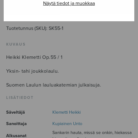
kehto
Näytä tiedot ja muokkaa
määrä
LISÄÄ OSTOSKORIIN
Tuotetunnus (SKU):
SK55-1
KUVAUS
Heikki Klemetti Op.55 / 1
Yksin- tahi joukkolaulu.
Suomen Laulun lauluakatemian julkaisuja.
LISÄTIEDOT
Säveltäjä
Klemetti Heikki
Sanoittaja
Kupiainen Unto
Sankarin hauta, missä se onkin, hiekassa
Alkusanat