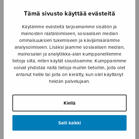
Etusivu
›
Nuottikauppa
›
Yksinlaulu
›
Kenttien
Tämä sivusto käyttää evästeitä
kehto
Käytämme evästeitä tarjoamamme sisällön ja
mainosten räätälöimiseen, sosiaalisen median
ominaisuuksien tukemiseen ja kävijämäärämme
analysoimiseen. Lisäksi jaamme sosiaalisen median,
mainosalan ja analytiikka-alan kumppaneillemme
tietoja siitä, miten käytät sivustoamme. Kumppanimme
voivat yhdistää näitä tietoja muihin tietoihin, joita olet
antanut heille tai joita on kerätty, kun olet käyttänyt
heidän palvelujaan.
Kenttien kehto
Klemetti Heikki
Kiellä
5,16
€
Salli kaikki
Kenttien