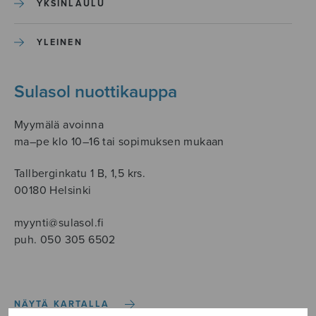
YKSINLAULU
YLEINEN
Sulasol nuottikauppa
Myymälä avoinna
ma–pe klo 10–16 tai sopimuksen mukaan
Tallberginkatu 1 B, 1,5 krs.
00180 Helsinki
myynti@sulasol.fi
puh. 050 305 6502
NÄYTÄ KARTALLA