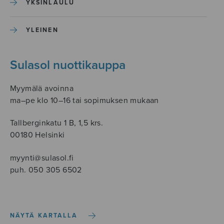
YKSINLAULU
YLEINEN
Sulasol nuottikauppa
Myymälä avoinna
ma–pe klo 10–16 tai sopimuksen mukaan
Tallberginkatu 1 B, 1,5 krs.
00180 Helsinki
myynti@sulasol.fi
puh. 050 305 6502
NÄYTÄ KARTALLA