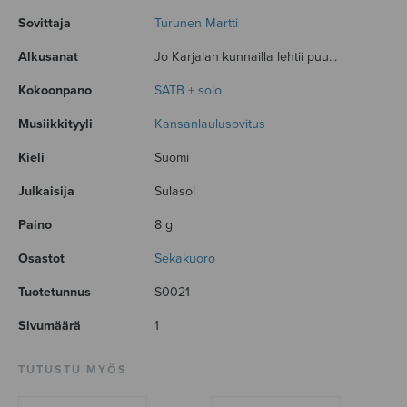
Sovittaja
Turunen Martti
Alkusanat
Jo Karjalan kunnailla lehtii puu...
Kokoonpano
SATB + solo
Musiikkityyli
Kansanlaulusovitus
Kieli
Suomi
Julkaisija
Sulasol
Paino
8 g
Osastot
Sekakuoro
Tuotetunnus
S0021
Sivumäärä
1
TUTUSTU MYÖS