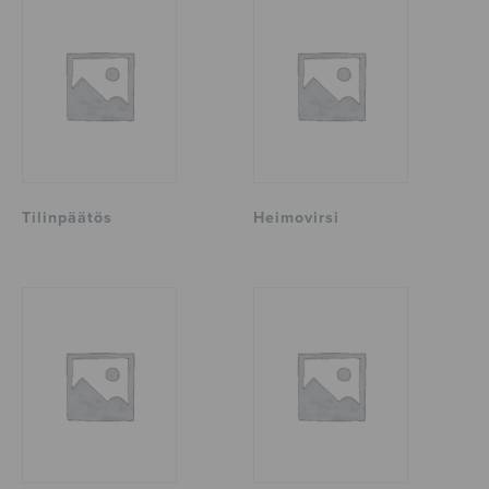
Tilinpäätös
Heimovirsi