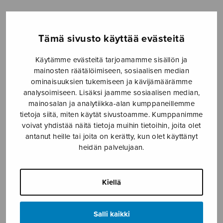
Etusivu
›
Nuottikauppa
›
Sekakuoro
›
Karjalan
kunnailla SATB + solo
Tämä sivusto käyttää evästeitä
Käytämme evästeitä tarjoamamme sisällön ja
mainosten räätälöimiseen, sosiaalisen median
ominaisuuksien tukemiseen ja kävijämäärämme
analysoimiseen. Lisäksi jaamme sosiaalisen median,
mainosalan ja analytiikka-alan kumppaneillemme
tietoja siitä, miten käytät sivustoamme. Kumppanimme
voivat yhdistää näitä tietoja muihin tietoihin, joita olet
antanut heille tai joita on kerätty, kun olet käyttänyt
Karjalan
heidän palvelujaan.
kunnailla SATB +
solo
Kiellä
trad./Suomi
Salli kaikki