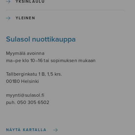
YKSINLAULU
YLEINEN
Sulasol nuottikauppa
Myymälä avoinna
ma–pe klo 10–16 tai sopimuksen mukaan
Tallberginkatu 1 B, 1,5 krs.
00180 Helsinki
myynti@sulasol.fi
puh. 050 305 6502
NÄYTÄ KARTALLA