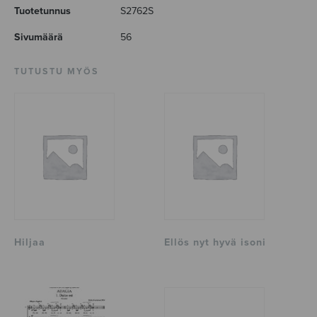
Tuotetunnus
S2762S
Sivumäärä
56
TUTUSTU MYÖS
Hiljaa
Ellös nyt hyvä isoni