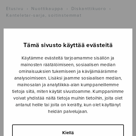
Etusivu
›
Nuottikauppa
›
Diskanttikuoro
›
Kanteletar-sarja, soitinstemmat
Tämä sivusto käyttää evästeitä
Käytämme evästeitä tarjoamamme sisällön ja
mainosten räätälöimiseen, sosiaalisen median
ominaisuuksien tukemiseen ja kävijämäärämme
analysoimiseen. Lisäksi jaamme sosiaalisen median,
mainosalan ja analytiikka-alan kumppaneillemme
tietoja siitä, miten käytät sivustoamme. Kumppanimme
voivat yhdistää näitä tietoja muihin tietoihin, joita olet
Kanteletar-sarja,
antanut heille tai joita on kerätty, kun olet käyttänyt
heidän palvelujaan.
soitinstemmat
Kulhua Kaisa
Kiellä