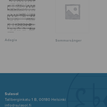
Adagia
Sommarsånger
Sulasol
Tallberginkatu 1 B, 00180 Helsinki
info@sulasol.fi