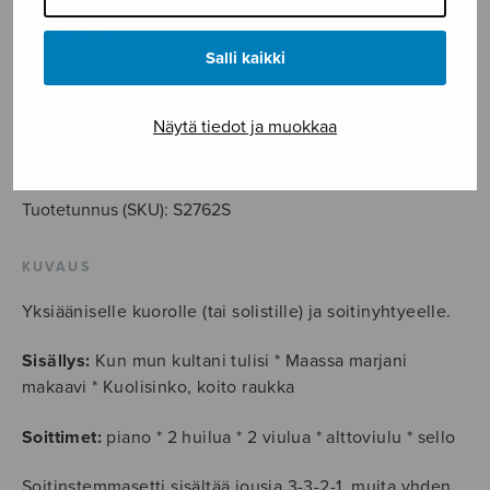
19,10
€
Salli kaikki
Kanteletar-
sarja,
Näytä tiedot ja muokkaa
soitinstemmat
LISÄÄ OSTOSKORIIN
määrä
Tuotetunnus (SKU):
S2762S
KUVAUS
Yksiääniselle kuorolle (tai solistille) ja soitinyhtyeelle.
Sisällys:
Kun mun kultani tulisi * Maassa marjani
makaavi * Kuolisinko, koito raukka
Soittimet:
piano * 2 huilua * 2 viulua * alttoviulu * sello
Soitinstemmasetti sisältää jousia 3-3-2-1, muita yhden