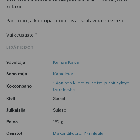
kutakin.
Partituuri ja kuoropartituuri ovat saatavina erikseen.
Vaikeusaste *
LISÄTIEDOT
Säveltäjä
Kulhua Kaisa
Sanoittaja
Kanteletar
1-ääninen kuoro tai solisti ja soitinyhtye
Kokoonpano
tai orkesteri
Kieli
Suomi
Julkaisija
Sulasol
Paino
182 g
Osastot
Diskanttikuoro
,
Yksinlaulu