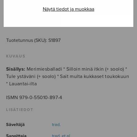
Kansanlauluja
Näytä tiedot ja muokkaa
mieskuorolle
määrä
LISÄÄ OSTOSKORIIN
Tuotetunnus (SKU):
S1897
KUVAUS
Sisällys:
Merimiesballadi * Silloin minä itkin (+ soolo) *
Tule ystäväni (+ soolo) * Sait multa kukkaset toukokuun
* Lauantai-ilta
ISMN 979-0-55010-897-4
LISÄTIEDOT
Säveltäjä
trad.
Sanoittaja
trad. et al