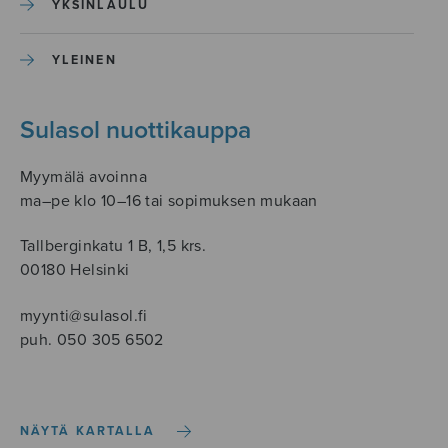
YKSINLAULU
YLEINEN
Sulasol nuottikauppa
Myymälä avoinna
ma–pe klo 10–16 tai sopimuksen mukaan
Tallberginkatu 1 B, 1,5 krs.
00180 Helsinki
myynti@sulasol.fi
puh. 050 305 6502
NÄYTÄ KARTALLA