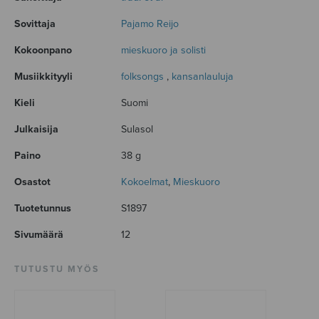
Sovittaja
Pajamo Reijo
Kokoonpano
mieskuoro ja solisti
Musiikkityyli
folksongs
,
kansanlauluja
Kieli
Suomi
Julkaisija
Sulasol
Paino
38 g
Osastot
Kokoelmat
,
Mieskuoro
Tuotetunnus
S1897
Sivumäärä
12
TUTUSTU MYÖS