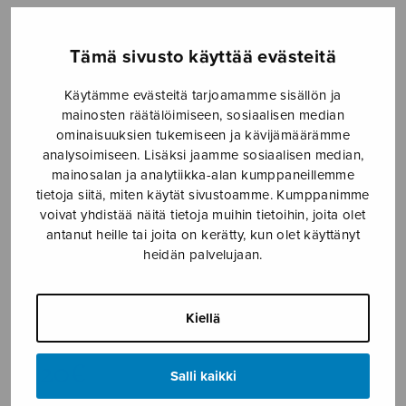
Etusivu
›
Nuottikauppa
›
Mieskuoro
›
Kansanlauluja mieskuorolle
Tämä sivusto käyttää evästeitä
Käytämme evästeitä tarjoamamme sisällön ja
mainosten räätälöimiseen, sosiaalisen median
ominaisuuksien tukemiseen ja kävijämäärämme
analysoimiseen. Lisäksi jaamme sosiaalisen median,
mainosalan ja analytiikka-alan kumppaneillemme
tietoja siitä, miten käytät sivustoamme. Kumppanimme
voivat yhdistää näitä tietoja muihin tietoihin, joita olet
antanut heille tai joita on kerätty, kun olet käyttänyt
Kansanlauluja
heidän palvelujaan.
mieskuorolle
Kiellä
trad.
8,20
€
Salli kaikki