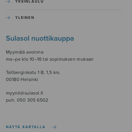
YKSINLAULU
YLEINEN
Sulasol nuottikauppa
Myymälä avoinna
ma–pe klo 10–16 tai sopimuksen mukaan
Tallberginkatu 1 B, 1,5 krs.
00180 Helsinki
myynti@sulasol.fi
puh. 050 305 6502
NÄYTÄ KARTALLA