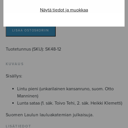
10,03
€
Näytä tiedot ja muokkaa
Kaksi
yksinlaulua
Op.48
LISÄÄ OSTOSKORIIN
/
1
Tuotetunnus (SKU):
SK48-12
&
2
KUVAUS
määrä
Sisällys:
Lintu pieni (unkarilainen kansanruno, suom. Otto
Manninen)
Lunta sataa (1. säk. Toivo Tehi, 2. säk. Heikki Klemetti)
Suomen Laulun lauluakatemian julkaisuja.
LISÄTIEDOT