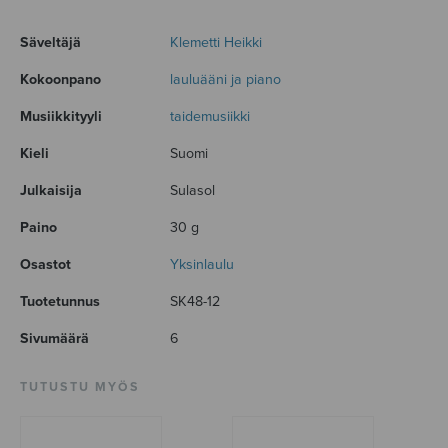
Säveltäjä
Klemetti Heikki
Kokoonpano
lauluääni ja piano
Musiikkityyli
taidemusiikki
Kieli
Suomi
Julkaisija
Sulasol
Paino
30 g
Osastot
Yksinlaulu
Tuotetunnus
SK48-12
Sivumäärä
6
TUTUSTU MYÖS