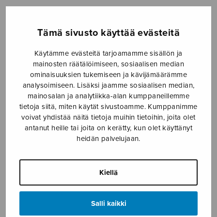
Etusivu
›
Nuottikauppa
›
Yksinlaulu
›
Kaksi
yksinlaulua Op.48 / 1 & 2
Tämä sivusto käyttää evästeitä
Käytämme evästeitä tarjoamamme sisällön ja
mainosten räätälöimiseen, sosiaalisen median
ominaisuuksien tukemiseen ja kävijämäärämme
analysoimiseen. Lisäksi jaamme sosiaalisen median,
mainosalan ja analytiikka-alan kumppaneillemme
tietoja siitä, miten käytät sivustoamme. Kumppanimme
voivat yhdistää näitä tietoja muihin tietoihin, joita olet
antanut heille tai joita on kerätty, kun olet käyttänyt
Kaksi
heidän palvelujaan.
yksinlaulua
Op.48 / 1 & 2
Kiellä
Klemetti Heikki
Salli kaikki