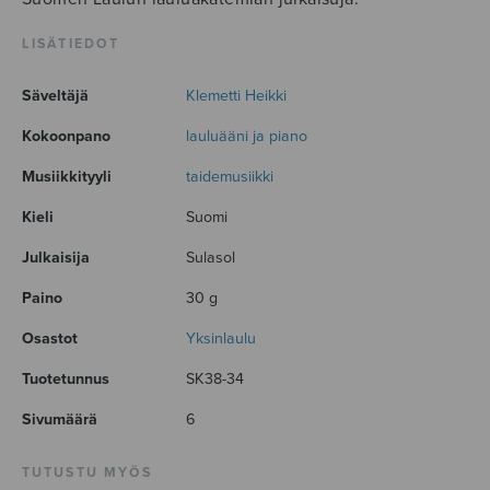
LISÄTIEDOT
Säveltäjä
Klemetti Heikki
Kokoonpano
lauluääni ja piano
Musiikkityyli
taidemusiikki
Kieli
Suomi
Julkaisija
Sulasol
Paino
30 g
Osastot
Yksinlaulu
Tuotetunnus
SK38-34
Sivumäärä
6
TUTUSTU MYÖS