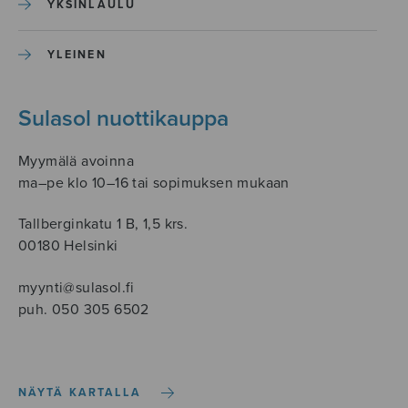
YKSINLAULU
YLEINEN
Sulasol nuottikauppa
Myymälä avoinna
ma–pe klo 10–16 tai sopimuksen mukaan
Tallberginkatu 1 B, 1,5 krs.
00180 Helsinki
myynti@sulasol.fi
puh. 050 305 6502
NÄYTÄ KARTALLA