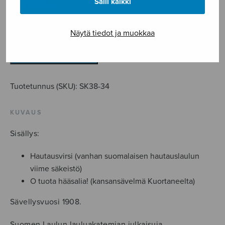
10,03
€
Salli kaikki
Kaksi
Näytä tiedot ja muokkaa
yksinlaulua
Op.38
LISÄÄ OSTOSKORIIN
/
3
Tuotetunnus (SKU):
SK38-34
&
4
KUVAUS
määrä
Sisällys:
Hautausvirsi (vanhan suomalaisen hautauslaulun
viime säkeistö)
O tuota hääsalia! (kansansävelmä Kuortaneelta)
Sävellysvuosi 1908.
Suomen Laulun lauluakatemian julkaisuja.