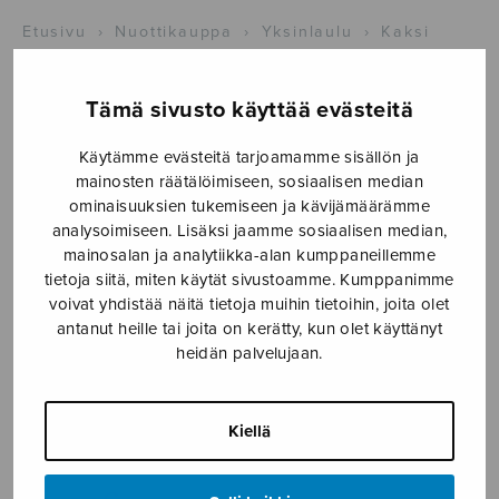
Etusivu
›
Nuottikauppa
›
Yksinlaulu
›
Kaksi
yksinlaulua Op.38 / 3 & 4
Tämä sivusto käyttää evästeitä
Käytämme evästeitä tarjoamamme sisällön ja
mainosten räätälöimiseen, sosiaalisen median
ominaisuuksien tukemiseen ja kävijämäärämme
analysoimiseen. Lisäksi jaamme sosiaalisen median,
mainosalan ja analytiikka-alan kumppaneillemme
tietoja siitä, miten käytät sivustoamme. Kumppanimme
voivat yhdistää näitä tietoja muihin tietoihin, joita olet
Kaksi
antanut heille tai joita on kerätty, kun olet käyttänyt
yksinlaulua
heidän palvelujaan.
Op.38 / 3 & 4
Kiellä
Klemetti Heikki