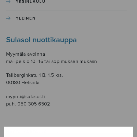
YKSINLAULU
YLEINEN
Sulasol nuottikauppa
Myymälä avoinna
ma–pe klo 10–16 tai sopimuksen mukaan
Tallberginkatu 1 B, 1,5 krs.
00180 Helsinki
myynti@sulasol.fi
puh. 050 305 6502
NÄYTÄ KARTALLA