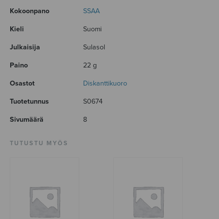
Kokoonpano
SSAA
Kieli
Suomi
Julkaisija
Sulasol
Paino
22 g
Osastot
Diskanttikuoro
Tuotetunnus
S0674
Sivumäärä
8
TUTUSTU MYÖS