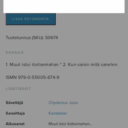
Kaksi
Kanteletar-
laulua
LISÄÄ OSTOSKORIIN
määrä
Tuotetunnus (SKU):
S0674
KUVAUS
1. Muut istui iloitsemahan * 2. Kun saisin mitä sanelen
ISMN 979-0-55005-674-9
LISÄTIEDOT
Säveltäjä
Chydenius Jussi
Sanoittaja
Kanteletar
Alkusanat
Muut istui iloitsemahan...