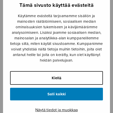
Tämä sivusto käyttää evästeitä
Etusivu
›
Nuottikauppa
›
Diskanttikuoro
›
Kaksi
Kanteletar-laulua
Käytämme evästeitä tarjoamamme sisällön ja
mainosten räätälöimiseen, sosiaalisen median
ominaisuuksien tukemiseen ja kävijämäärämme
analysoimiseen. Lisäksi jaamme sosiaalisen median,
mainosalan ja analytiikka-alan kumppaneillemme
tietoja siitä, miten käytät sivustoamme. Kumppanimme
voivat yhdistää näitä tietoja muihin tietoihin, joita olet
antanut heille tai joita on kerätty, kun olet käyttänyt
heidän palvelujaan.
Kaksi Kanteletar-
Kiellä
laulua
Chydenius Jussi
Salli kaikki
4,30
€
Näytä tiedot ja muokkaa