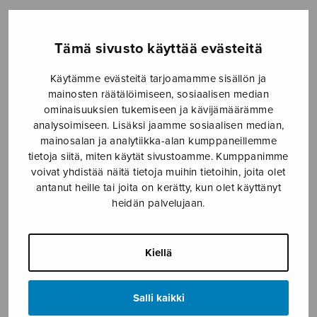
Etusivu
›
Nuottikauppa
›
Yksinlaulu
›
Kansanlauluja Op.40 / 3 & 4
Tämä sivusto käyttää evästeitä
Käytämme evästeitä tarjoamamme sisällön ja
mainosten räätälöimiseen, sosiaalisen median
ominaisuuksien tukemiseen ja kävijämäärämme
analysoimiseen. Lisäksi jaamme sosiaalisen median,
mainosalan ja analytiikka-alan kumppaneillemme
tietoja siitä, miten käytät sivustoamme. Kumppanimme
voivat yhdistää näitä tietoja muihin tietoihin, joita olet
antanut heille tai joita on kerätty, kun olet käyttänyt
Kansanlauluja
heidän palvelujaan.
Op.40 / 3 & 4
Kiellä
Klemetti Heikki
10,03
€
Salli kaikki