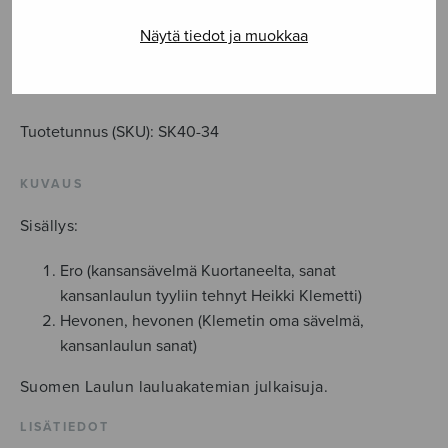
Kansanlauluja
Näytä tiedot ja muokkaa
Op.40
/
LISÄÄ OSTOSKORIIN
3
&
Tuotetunnus (SKU):
SK40-34
4
määrä
KUVAUS
Sisällys:
Ero (kansansävelmä Kuortaneelta, sanat
kansanlaulun tyyliin tehnyt Heikki Klemetti)
Hevonen, hevonen (Klemetin oma sävelmä,
kansanlaulun sanat)
Suomen Laulun lauluakatemian julkaisuja.
LISÄTIEDOT