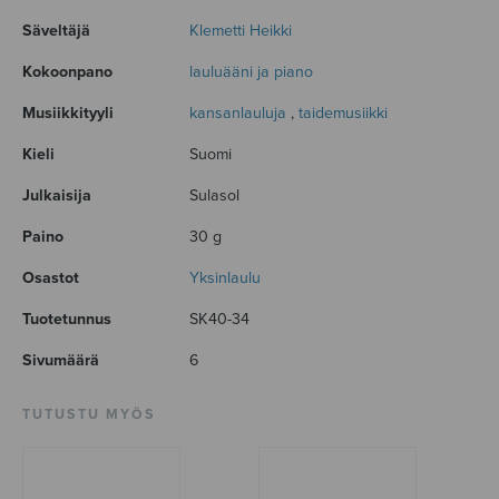
Säveltäjä
Klemetti Heikki
Kokoonpano
lauluääni ja piano
Musiikkityyli
kansanlauluja
,
taidemusiikki
Kieli
Suomi
Julkaisija
Sulasol
Paino
30 g
Osastot
Yksinlaulu
Tuotetunnus
SK40-34
Sivumäärä
6
TUTUSTU MYÖS