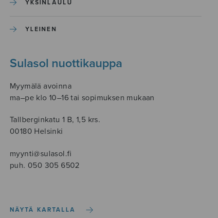
YKSINLAULU
YLEINEN
Sulasol nuottikauppa
Myymälä avoinna
ma–pe klo 10–16 tai sopimuksen mukaan
Tallberginkatu 1 B, 1,5 krs.
00180 Helsinki
myynti@sulasol.fi
puh. 050 305 6502
NÄYTÄ KARTALLA