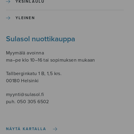
YKSINLAULU
YLEINEN
Sulasol nuottikauppa
Myymälä avoinna
ma–pe klo 10–16 tai sopimuksen mukaan
Tallberginkatu 1 B, 1,5 krs.
00180 Helsinki
myynti@sulasol.fi
puh. 050 305 6502
NÄYTÄ KARTALLA