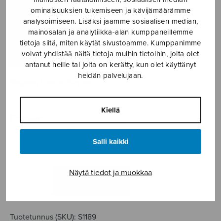
riemuitkaatte
ominaisuuksien tukemiseen ja kävijämäärämme
analysoimiseen. Lisäksi jaamme sosiaalisen median,
Makaroff Mia
mainosalan ja analytiikka-alan kumppaneillemme
tietoja siitä, miten käytät sivustoamme. Kumppanimme
Hintaluokka:
7,56
€
7,80
€
voivat yhdistää näitä tietoja muihin tietoihin, joita olet
–
7,56€
antanut heille tai joita on kerätty, kun olet käyttänyt
-
heidän palvelujaan.
Rajaton Choral Series
7,80€
Kiellä
Formaatti
Salli kaikki
Kaikki
Näytä tiedot ja muokkaa
LISÄÄ
maat,
OSTOSKORIIN
te
riemuitkaatte
Tuotetunnus (SKU):
S1189
määrä