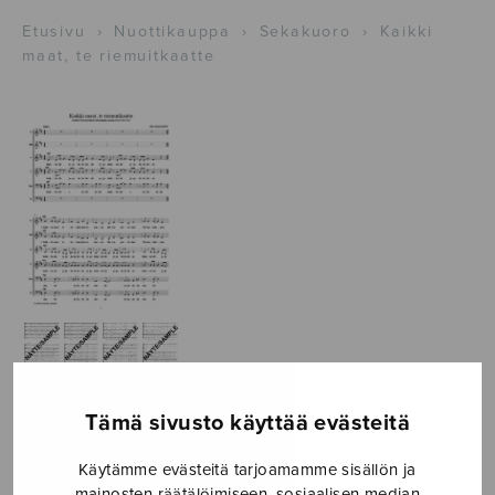
Etusivu
›
Nuottikauppa
›
Sekakuoro
›
Kaikki
maat, te riemuitkaatte
Tämä sivusto käyttää evästeitä
Kaikki maat, te
Käytämme evästeitä tarjoamamme sisällön ja
mainosten räätälöimiseen, sosiaalisen median