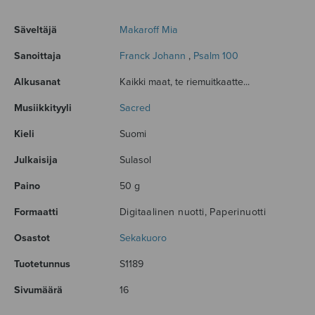
Säveltäjä
Makaroff Mia
Sanoittaja
Franck Johann
,
Psalm 100
Alkusanat
Kaikki maat, te riemuitkaatte...
Musiikkityyli
Sacred
Kieli
Suomi
Julkaisija
Sulasol
Paino
50 g
Formaatti
Digitaalinen nuotti, Paperinuotti
Osastot
Sekakuoro
Tuotetunnus
S1189
Sivumäärä
16