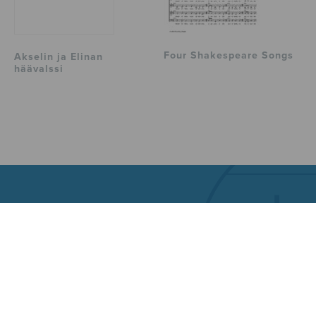
Four Shakespeare Songs
Akselin ja Elinan
häävalssi
Sulasol
Tallberginkatu 1 B, 00180 Helsinki
info@sulasol.fi
Nuottimyymälä
puh. 050 305 6502 | myynti@sulasol.fi