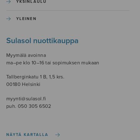
YKSINLAULU
YLEINEN
Sulasol nuottikauppa
Myymälä avoinna
ma–pe klo 10–16 tai sopimuksen mukaan
Tallberginkatu 1 B, 1,5 krs.
00180 Helsinki
myynti@sulasol.fi
puh. 050 305 6502
NÄYTÄ KARTALLA