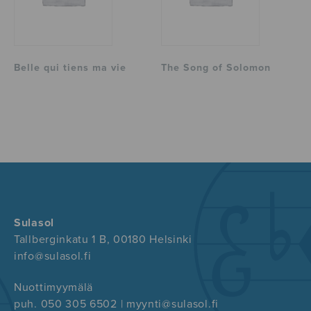
Belle qui tiens ma vie
The Song of Solomon
Sulasol
Tallberginkatu 1 B, 00180 Helsinki
info@sulasol.fi
Nuottimyymälä
puh. 050 305 6502 | myynti@sulasol.fi