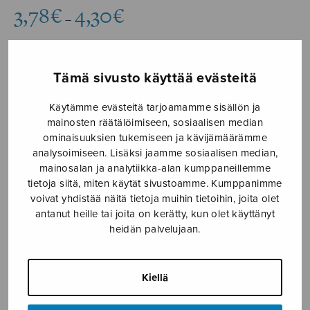
Hintaluokka:
3,78
€
4,30
€
–
3,78€
-
4,30€
Formaatti
Tämä sivusto käyttää evästeitä
Käytämme evästeitä tarjoamamme sisällön ja
mainosten räätälöimiseen, sosiaalisen median
ominaisuuksien tukemiseen ja kävijämäärämme
Joulupäivän
analysoimiseen. Lisäksi jaamme sosiaalisen median,
LISÄÄ
kontakki
mainosalan ja analytiikka-alan kumppaneillemme
OSTOSKORIIN
määrä
tietoja siitä, miten käytät sivustoamme. Kumppanimme
voivat yhdistää näitä tietoja muihin tietoihin, joita olet
Tuotetunnus (SKU):
S2726
antanut heille tai joita on kerätty, kun olet käyttänyt
heidän palvelujaan.
Avainsana tuotteelle
Joulu
KUVAUS
Kiellä
Lauluyhtye Lumen Valolle. Kesto 4’30”