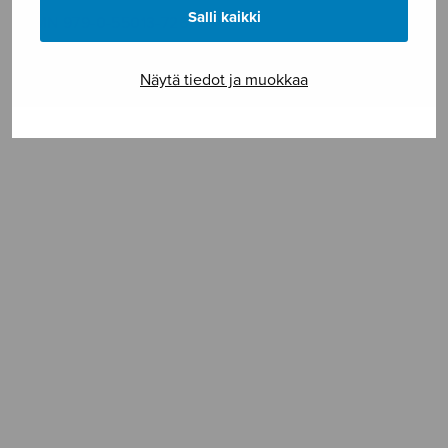
Salli kaikki
ISMN 979-0-55013-726-4
Näytä tiedot ja muokkaa
SELAA NUOTTIA