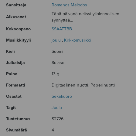
Sanoittaja
Romanos Melodos
Tänä päivänä neitsyt yliolennollisen
Alkusanat
synnyttää...
Kokoonpano
SSAATTBB
Musiikkityyli
joulu
,
Kirkkomusiikki
Kieli
Suomi
Julkaisija
Sulasol
Paino
13 g
Formaatti
Digitaalinen nuotti, Paperinuotti
Osastot
Sekakuoro
Tagit
Joulu
Tuotetunnus
S2726
Sivumäärä
4