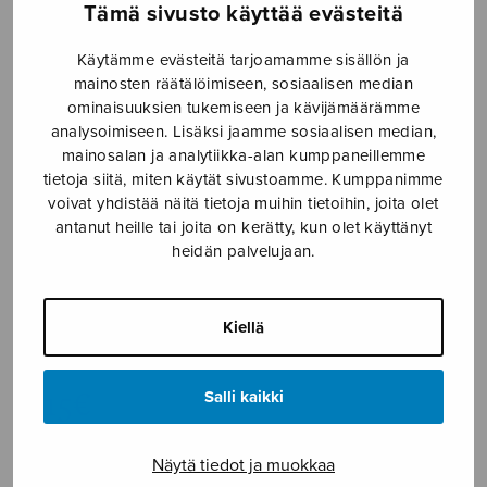
Tämä sivusto käyttää evästeitä
Etusivu
›
Nuottikauppa
›
Diskanttikuoro
›
Joululaulu
Käytämme evästeitä tarjoamamme sisällön ja
mainosten räätälöimiseen, sosiaalisen median
ominaisuuksien tukemiseen ja kävijämäärämme
analysoimiseen. Lisäksi jaamme sosiaalisen median,
mainosalan ja analytiikka-alan kumppaneillemme
tietoja siitä, miten käytät sivustoamme. Kumppanimme
voivat yhdistää näitä tietoja muihin tietoihin, joita olet
antanut heille tai joita on kerätty, kun olet käyttänyt
heidän palvelujaan.
Joululaulu
Kiellä
Ikonen Lauri
3,15
€
Salli kaikki
Joululaulu
Näytä tiedot ja muokkaa