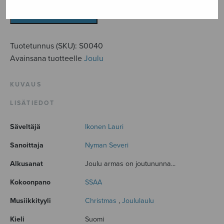
määrä
LISÄÄ OSTOSKORIIN
Tuotetunnus (SKU):
S0040
Avainsana tuotteelle
Joulu
KUVAUS
LISÄTIEDOT
Säveltäjä
Ikonen Lauri
Sanoittaja
Nyman Severi
Alkusanat
Joulu armas on joutununna...
Kokoonpano
SSAA
Musiikkityyli
Christmas
,
Joululaulu
Kieli
Suomi