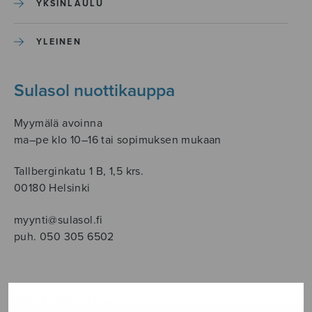
YKSINLAULU
YLEINEN
Sulasol nuottikauppa
Myymälä avoinna
ma–pe klo 10–16 tai sopimuksen mukaan
Tallberginkatu 1 B, 1,5 krs.
00180 Helsinki
myynti@sulasol.fi
puh. 050 305 6502
NÄYTÄ KARTALLA