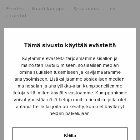
Etusivu
›
Nuottikauppa
›
Sekakuoro
›
Jos
rakastat
Tämä sivusto käyttää evästeitä
Käytämme evästeitä tarjoamamme sisällön ja
mainosten räätälöimiseen, sosiaalisen median
ominaisuuksien tukemiseen ja kävijämäärämme
analysoimiseen. Lisäksi jaamme sosiaalisen median,
mainosalan ja analytiikka-alan kumppaneillemme
tietoja siitä, miten käytät sivustoamme. Kumppanimme
voivat yhdistää näitä tietoja muihin tietoihin, joita olet
antanut heille tai joita on kerätty, kun olet käyttänyt
heidän palvelujaan.
Jos rakastat
Kiellä