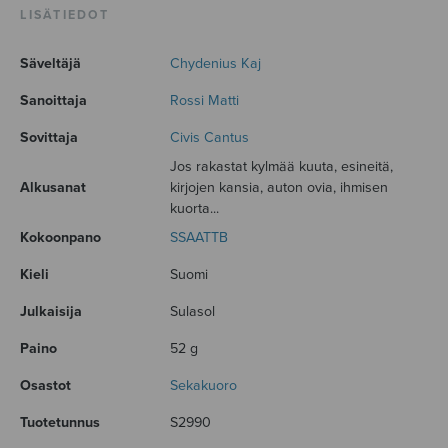
LISÄTIEDOT
Säveltäjä
Chydenius Kaj
Sanoittaja
Rossi Matti
Sovittaja
Civis Cantus
Jos rakastat kylmää kuuta, esineitä,
Alkusanat
kirjojen kansia, auton ovia, ihmisen
kuorta...
Kokoonpano
SSAATTB
Kieli
Suomi
Julkaisija
Sulasol
Paino
52 g
Osastot
Sekakuoro
Tuotetunnus
S2990