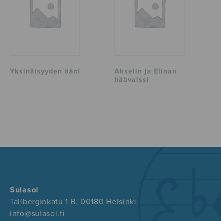
Yksinäisyyden ääni
Akselin ja Elinan
häävalssi
Sulasol
Tallberginkatu 1 B, 00180 Helsinki
info@sulasol.fi