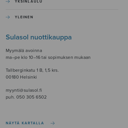
YKSINLAULU
YLEINEN
Sulasol nuottikauppa
Myymälä avoinna
ma–pe klo 10–16 tai sopimuksen mukaan
Tallberginkatu 1 B, 1,5 krs.
00180 Helsinki
myynti@sulasol.fi
puh. 050 305 6502
NÄYTÄ KARTALLA