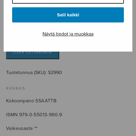
Chydenius Kaj
Salli kaikki
6,80
€
Näytä tiedot ja muokkaa
Jos
rakastat
määrä
LISÄÄ OSTOSKORIIN
Tuotetunnus (SKU):
S2990
KUVAUS
Kokoonpano SSAATTB
ISMN 979-0-55013-990-9
Vaikeusaste **