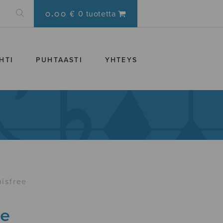
0.00 €
0 tuotetta
HTI
PUHTAASTI
YHTEYS
nisfree
ee