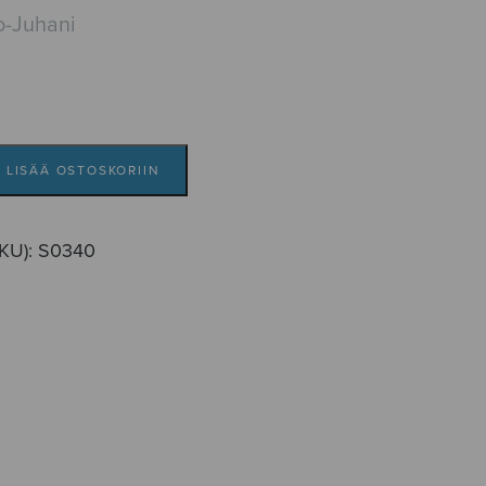
o-Juhani
LISÄÄ OSTOSKORIIN
SKU):
S0340