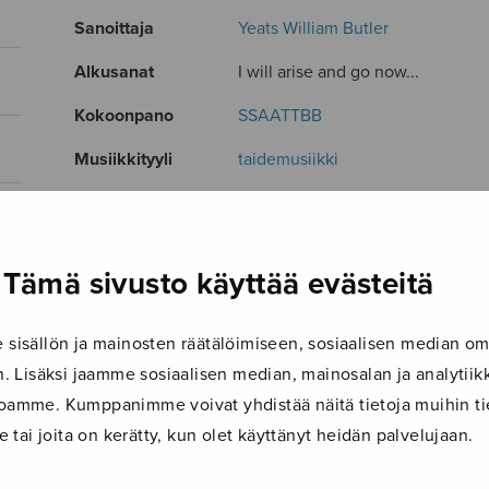
Sanoittaja
Yeats William Butler
Alkusanat
I will arise and go now...
Kokoonpano
SSAATTBB
Musiikkityyli
taidemusiikki
Kieli
English
Julkaisija
Sulasol
Tämä sivusto käyttää evästeitä
Paino
32 g
Osastot
Sekakuoro
isällön ja mainosten räätälöimiseen, sosiaalisen median om
 Lisäksi jaamme sosiaalisen median, mainosalan ja analyti
Tuotetunnus
S0340
ustoamme. Kumppanimme voivat yhdistää näitä tietoja muihin tie
Sivumäärä
8
le tai joita on kerätty, kun olet käyttänyt heidän palvelujaan.
TUTUSTU MYÖS