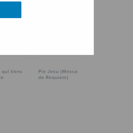
 qui tiens
Pie Jesu (Messa
ie
da Requiem)