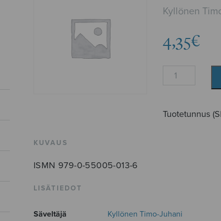
Kyllönen Tim
4,35
€
Innisfree
määrä
Tuotetunnus (
KUVAUS
ISMN 979-0-55005-013-6
LISÄTIEDOT
Säveltäjä
Kyllönen Timo-Juhani