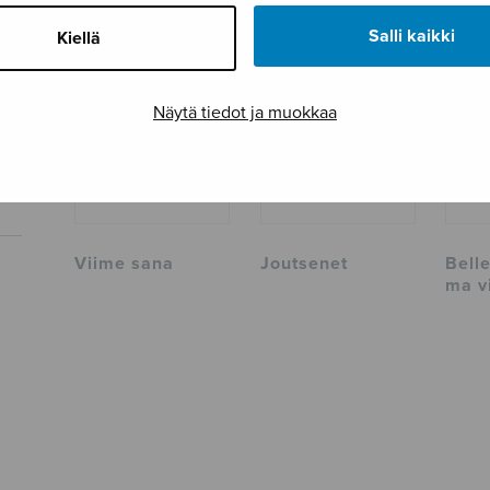
Salli kaikki
Kiellä
Näytä tiedot ja muokkaa
Viime sana
Joutsenet
Belle
ma v