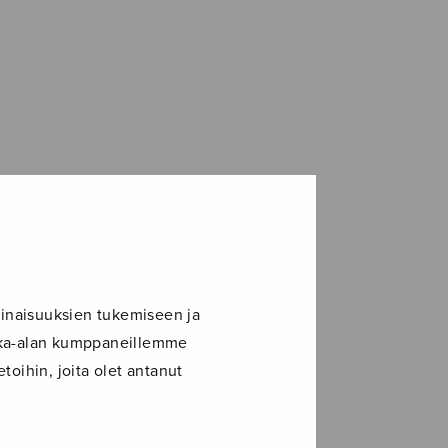
inaisuuksien tukemiseen ja
ikka-alan kumppaneillemme
toihin, joita olet antanut