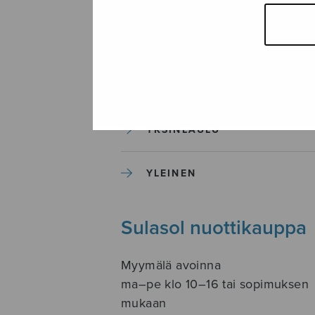
SOITINKOULUT JA OPPAAT
SOITINMUSIIKKI
YKSINLAULU
YLEINEN
Sulasol nuottikauppa
Myymälä avoinna
ma–pe klo 10–16 tai sopimuksen
mukaan