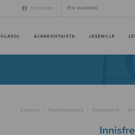
FACEBOOK
SULASOL
AJANKOHTAISTA
JÄSENILLE
LE
Etusivu
›
Nuottikauppa
›
Sekakuoro
›
In
Innisfr