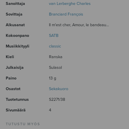
Sanoittaja
van Lerberghe Charles
Sovittaja
Branciard François
Alkusanat
Il m'est cher, Amour, le bandeau...
Kokoonpano
SATB
Musiikkityyli
classic
Kieli
Ranska
Julkaisija
Sulasol
Paino
13 g
Osastot
Sekakuoro
Tuotetunnus
S2271/38
Sivumäärä
4
TUTUSTU MYÖS