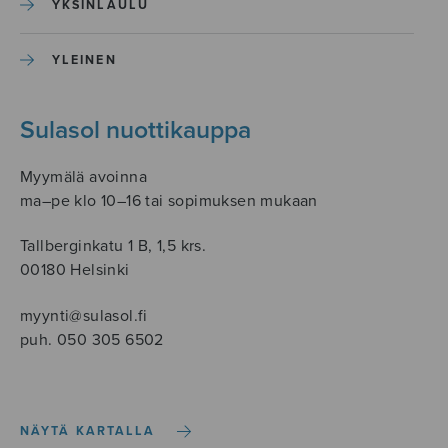
YKSINLAULU
YLEINEN
Sulasol nuottikauppa
Myymälä avoinna
ma–pe klo 10–16 tai sopimuksen mukaan
Tallberginkatu 1 B, 1,5 krs.
00180 Helsinki
myynti@sulasol.fi
puh. 050 305 6502
NÄYTÄ KARTALLA