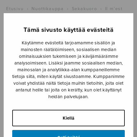
Etusivu
›
Nuottikauppa
›
Sekakuoro
›
Il m’est
cher, Amour, le bandeau
Tämä sivusto käyttää evästeitä
Käytämme evästeitä tarjoamamme sisällön ja
mainosten räätälöimiseen, sosiaalisen median
ominaisuuksien tukemiseen ja kävijämäärämme
analysoimiseen. Lisäksi jaamme sosiaalisen median,
mainosalan ja analytiikka-alan kumppaneillemme
tietoja siitä, miten käytät sivustoamme. Kumppanimme
voivat yhdistää näitä tietoja muihin tietoihin, joita olet
Il m’est cher,
antanut heille tai joita on kerätty, kun olet käyttänyt
Amour, le
heidän palvelujaan.
bandeau
Kiellä
Fauré Gabriel