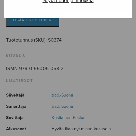
Näytä tiedot ja muokkaa
Hyvää
iltaa
kultaseni
LISÄÄ OSTOSKORIIN
määrä
Tuotetunnus (SKU):
S0374
KUVAUS
ISMN 979-0-55005-053-2
LISÄTIEDOT
Säveltäjä
trad./Suomi
Sanoittaja
trad. Suomi
Sovittaja
Kostiainen Pekka
Alkusanat
Hyvää iltaa nyt minun kultasein...