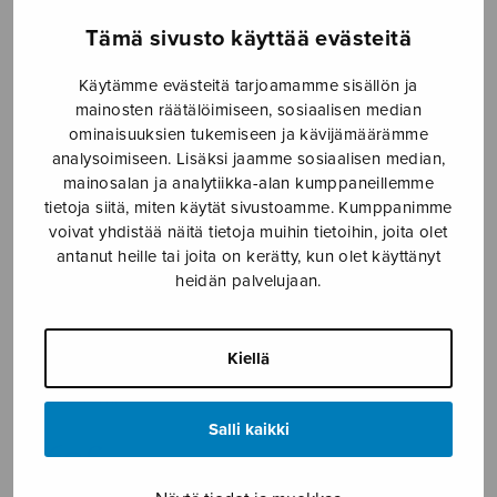
Etusivu
›
Nuottikauppa
›
Sekakuoro
›
Hyvää
Tämä sivusto käyttää evästeitä
iltaa kultaseni
Käytämme evästeitä tarjoamamme sisällön ja
mainosten räätälöimiseen, sosiaalisen median
ominaisuuksien tukemiseen ja kävijämäärämme
analysoimiseen. Lisäksi jaamme sosiaalisen median,
mainosalan ja analytiikka-alan kumppaneillemme
tietoja siitä, miten käytät sivustoamme. Kumppanimme
voivat yhdistää näitä tietoja muihin tietoihin, joita olet
antanut heille tai joita on kerätty, kun olet käyttänyt
heidän palvelujaan.
Hyvää iltaa
kultaseni
Kiellä
trad./Suomi
Salli kaikki
3,60
€