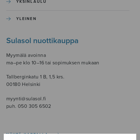
YKSINLAULU
YLEINEN
Sulasol nuottikauppa
Myymälä avoinna
ma–pe klo 10–16 tai sopimuksen mukaan
Tallberginkatu 1 B, 1,5 krs.
00180 Helsinki
myynti@sulasol.fi
puh. 050 305 6502
NÄYTÄ KARTALLA