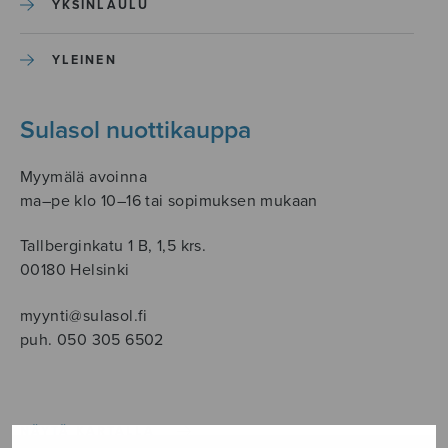
YKSINLAULU
YLEINEN
Sulasol nuottikauppa
Myymälä avoinna
ma–pe klo 10–16 tai sopimuksen mukaan
Tallberginkatu 1 B, 1,5 krs.
00180 Helsinki
myynti@sulasol.fi
puh. 050 305 6502
NÄYTÄ KARTALLA