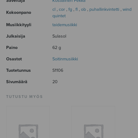
Säveltäjä
Kostiainen Pekka
cl
,
cor
,
fg
,
fl
,
ob
,
puhallinkvintetti
,
wind
Kokoonpano
quintet
Musiikkityyli
taidemusiikki
Julkaisija
Sulasol
Paino
62 g
Osastot
Soitinmusiikki
Tuotetunnus
S1106
Sivumäärä
20
TUTUSTU MYÖS