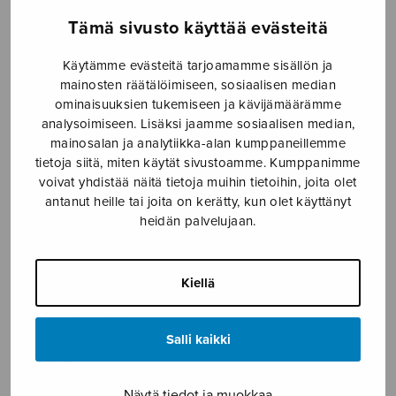
Tämä sivusto käyttää evästeitä
Etusivu
›
Nuottikauppa
›
Soitinmusiikki
›
Hommage à Prokofjeff, score
Käytämme evästeitä tarjoamamme sisällön ja
mainosten räätälöimiseen, sosiaalisen median
ominaisuuksien tukemiseen ja kävijämäärämme
analysoimiseen. Lisäksi jaamme sosiaalisen median,
mainosalan ja analytiikka-alan kumppaneillemme
tietoja siitä, miten käytät sivustoamme. Kumppanimme
voivat yhdistää näitä tietoja muihin tietoihin, joita olet
antanut heille tai joita on kerätty, kun olet käyttänyt
heidän palvelujaan.
Hommage à
Prokofjeff, score
Kiellä
Kostiainen Pekka
Salli kaikki
11,70
€
Näytä tiedot ja muokkaa