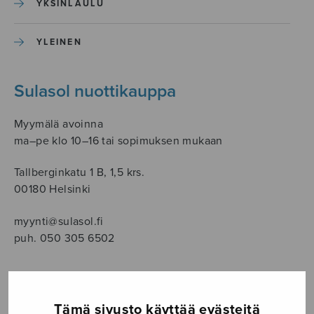
YKSINLAULU
YLEINEN
Sulasol nuottikauppa
Myymälä avoinna
ma–pe klo 10–16 tai sopimuksen mukaan
Tallberginkatu 1 B, 1,5 krs.
00180 Helsinki
myynti@sulasol.fi
puh. 050 305 6502
NÄYTÄ KARTALLA
Tämä sivusto käyttää evästeitä