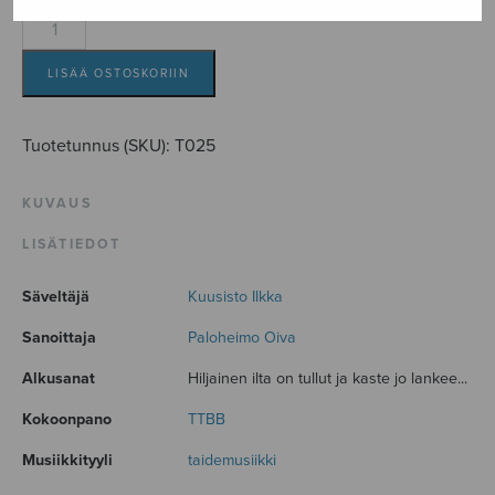
Hiljainen
ilta,
TTBB
LISÄÄ OSTOSKORIIN
määrä
Tuotetunnus (SKU):
T025
KUVAUS
LISÄTIEDOT
Säveltäjä
Kuusisto Ilkka
Sanoittaja
Paloheimo Oiva
Alkusanat
Hiljainen ilta on tullut ja kaste jo lankee...
Kokoonpano
TTBB
Musiikkityyli
taidemusiikki