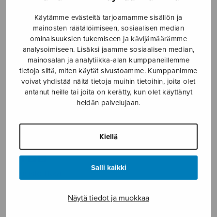
Etusivu
›
Nuottikauppa
›
Mieskuoro
›
Hiljainen
Käytämme evästeitä tarjoamamme sisällön ja
ilta, TTBB
mainosten räätälöimiseen, sosiaalisen median
ominaisuuksien tukemiseen ja kävijämäärämme
analysoimiseen. Lisäksi jaamme sosiaalisen median,
mainosalan ja analytiikka-alan kumppaneillemme
tietoja siitä, miten käytät sivustoamme. Kumppanimme
voivat yhdistää näitä tietoja muihin tietoihin, joita olet
antanut heille tai joita on kerätty, kun olet käyttänyt
heidän palvelujaan.
Hiljainen ilta,
Kiellä
TTBB
Salli kaikki
Kuusisto Ilkka
3,44
€
Näytä tiedot ja muokkaa