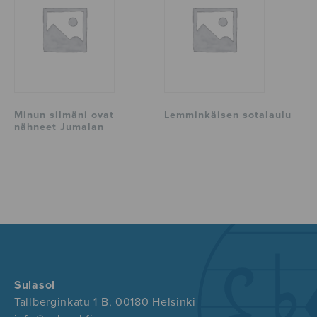
Minun silmäni ovat
Lemminkäisen sotalaulu
nähneet Jumalan
Sulasol
Tallberginkatu 1 B, 00180 Helsinki