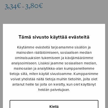
Hintaluokka:
3,34
€
3,80
€
–
3,34€
-
3,80€
Formaatti
Tämä sivusto käyttää evästeitä
Käytämme evästeitä tarjoamamme sisällön ja
Hakemus
mainosten räätälöimiseen, sosiaalisen median
LISÄÄ
NATOn
ominaisuuksien tukemiseen ja kävijämäärämme
OSTOSKORIIN
analysoimiseen. Lisäksi jaamme sosiaalisen median,
jäseneksi
mainosalan ja analytiikka-alan kumppaneillemme
määrä
tietoja siitä, miten käytät sivustoamme. Kumppanimme
Tuotetunnus (SKU):
S2917
voivat yhdistää näitä tietoja muihin tietoihin, joita olet
antanut heille tai joita on kerätty, kun olet käyttänyt
KUVAUS
heidän palvelujaan.
Suomen kohtalonhetkiä 2: hakemus NATO:n jäseneksi.
Kiellä
Polyteknikkojen Kuoron kannatusyhdistyksen lahja 122-