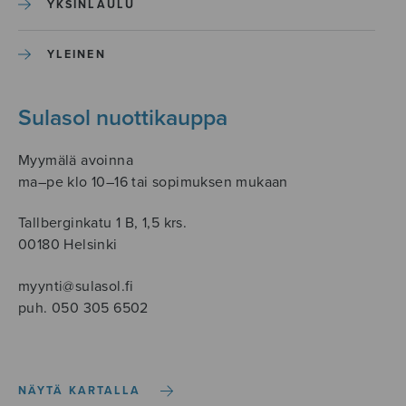
YKSINLAULU
YLEINEN
Sulasol nuottikauppa
Myymälä avoinna
ma–pe klo 10–16 tai sopimuksen mukaan
Tallberginkatu 1 B, 1,5 krs.
00180 Helsinki
myynti@sulasol.fi
puh. 050 305 6502
NÄYTÄ KARTALLA