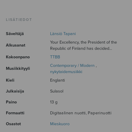
LISÄTIEDOT
Säveltäjä
Länsiö Tapani
Your Excellency, the President of the
Alkusanat
Republic of Finland has decided...
Kokoonpano
TTBB
Contemporary / Modern
,
Musiikkityyli
nykytaidemusiikki
Kieli
Englanti
Julkaisija
Sulasol
Paino
13 g
Formaatti
Digitaalinen nuotti, Paperinuotti
Osastot
Mieskuoro