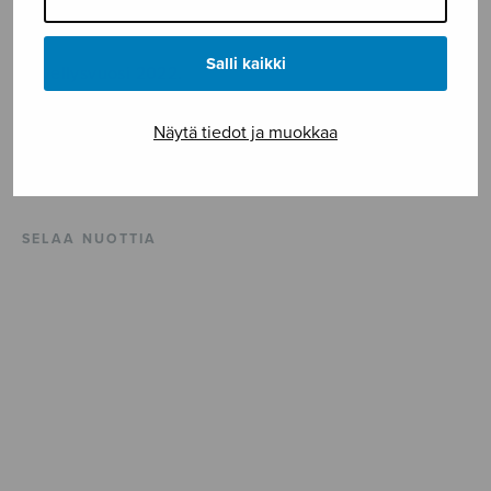
vuotiaalle PK:lle.
Salli kaikki
Sävellysvuosi 2022.
ISMN 979-0-55013-917-6
Näytä tiedot ja muokkaa
Vaikeusaste **
SELAA NUOTTIA