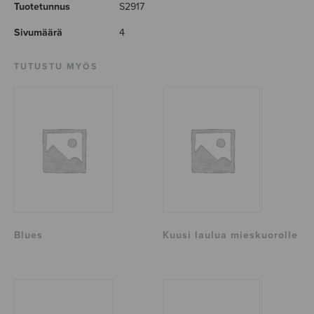
Tuotetunnus
S2917
Sivumäärä
4
TUTUSTU MYÖS
Blues
Kuusi laulua mieskuorolle