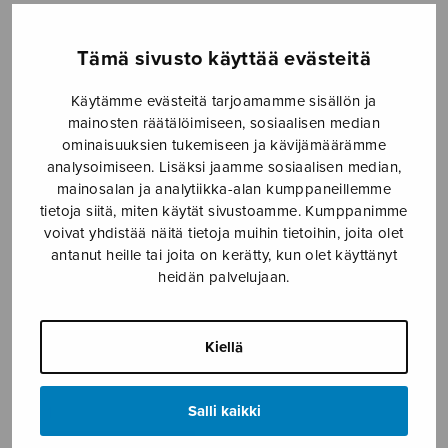
Etusivu
›
Nuottikauppa
›
Yksinlaulu
›
Häät
Tämä sivusto käyttää evästeitä
Käytämme evästeitä tarjoamamme sisällön ja
mainosten räätälöimiseen, sosiaalisen median
ominaisuuksien tukemiseen ja kävijämäärämme
analysoimiseen. Lisäksi jaamme sosiaalisen median,
mainosalan ja analytiikka-alan kumppaneillemme
tietoja siitä, miten käytät sivustoamme. Kumppanimme
voivat yhdistää näitä tietoja muihin tietoihin, joita olet
Häät
antanut heille tai joita on kerätty, kun olet käyttänyt
heidän palvelujaan.
Tikka Kari
2,80
€
Kiellä
Häät
Salli kaikki
määrä