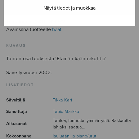
LISÄÄ OSTOSKORIIN
Näytä tiedot ja muokkaa
Tuotetunnus (SKU):
S1919/2
Avainsana tuotteelle
häät
KUVAUS
Toinen osa teoksesta ’Elämän käännekohtia’.
Sävellysvuosi 2002.
LISÄTIEDOT
Säveltäjä
Tikka Kari
Sanoittaja
Tapio Markku
Tahtoa, tunnetta, ymmärrystä. Rakkautta
Alkusanat
lahjaksi saatua...
Kokoonpano
lauluääni ja piano/urut