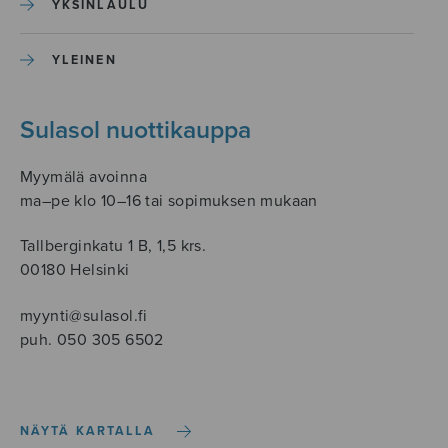
YKSINLAULU
YLEINEN
Sulasol nuottikauppa
Myymälä avoinna
ma–pe klo 10–16 tai sopimuksen mukaan
Tallberginkatu 1 B, 1,5 krs.
00180 Helsinki
myynti@sulasol.fi
puh. 050 305 6502
NÄYTÄ KARTALLA