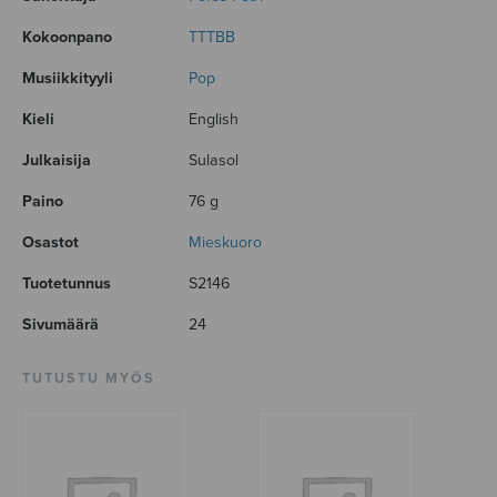
Kokoonpano
TTTBB
Musiikkityyli
Pop
Kieli
English
Julkaisija
Sulasol
Paino
76 g
Osastot
Mieskuoro
Tuotetunnus
S2146
Sivumäärä
24
TUTUSTU MYÖS