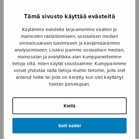
Etusivu
›
Nuottikauppa
›
Mieskuoro
›
Force –
Tämä sivusto käyttää evästeitä
songs for male voices
Käytämme evästeitä tarjoamamme sisällön ja
mainosten räätälöimiseen, sosiaalisen median
ominaisuuksien tukemiseen ja kävijämäärämme
analysoimiseen. Lisäksi jaamme sosiaalisen median,
mainosalan ja analytiikka-alan kumppaneillemme
tietoja siitä, miten käytät sivustoamme. Kumppanimme
voivat yhdistää näitä tietoja muihin tietoihin, joita olet
antanut heille tai joita on kerätty, kun olet käyttänyt
heidän palvelujaan.
Force – songs
for male voices
Kiellä
Kupari Kari
9,10
€
Salli kaikki