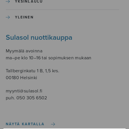
YKSINLAULU
YLEINEN
Sulasol nuottikauppa
Myymälä avoinna
ma–pe klo 10–16 tai sopimuksen mukaan
Tallberginkatu 1 B, 1,5 krs.
00180 Helsinki
myynti@sulasol.fi
puh. 050 305 6502
NÄYTÄ KARTALLA