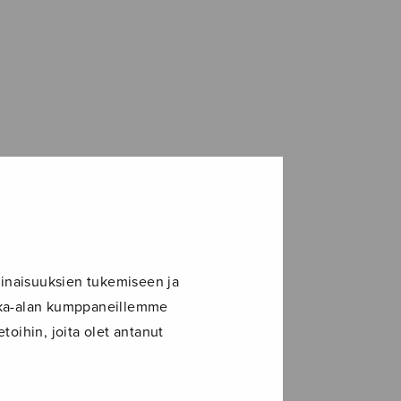
inaisuuksien tukemiseen ja
ikka-alan kumppaneillemme
toihin, joita olet antanut