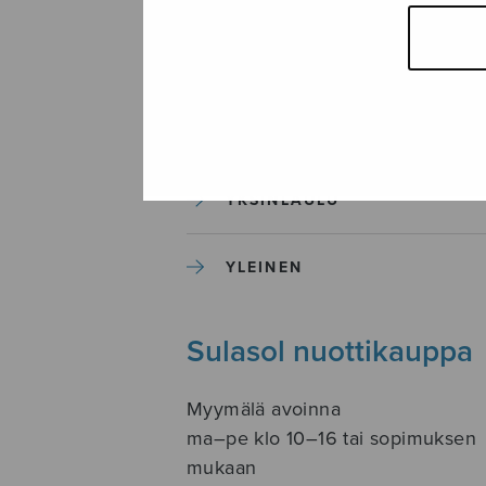
SOITINKOULUT JA OPPAAT
SOITINMUSIIKKI
YKSINLAULU
YLEINEN
Sulasol nuottikauppa
Myymälä avoinna
ma–pe klo 10–16 tai sopimuksen
mukaan