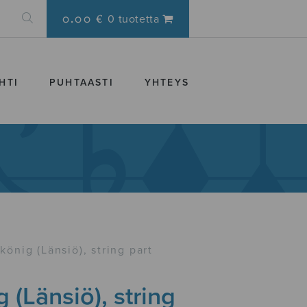
0.00 €
0 tuotetta
HTI
PUHTAASTI
YHTEYS
lkönig (Länsiö), string part
g (Länsiö), string