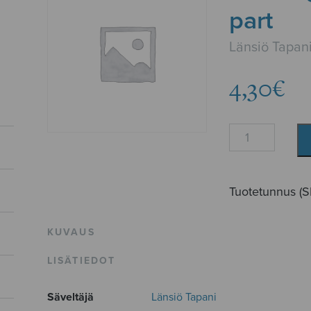
part
Länsiö Tapan
4,30
€
Erlkönig
(Länsiö),
string
part
Tuotetunnus (
määrä
KUVAUS
LISÄTIEDOT
Säveltäjä
Länsiö Tapani