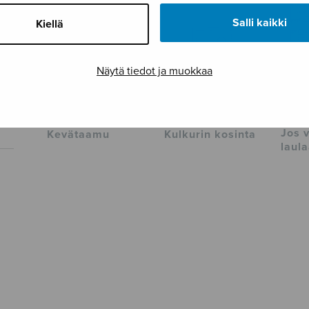
Salli kaikki
Kiellä
Näytä tiedot ja muokkaa
Jos v
Kevätaamu
Kulkurin kosinta
laul