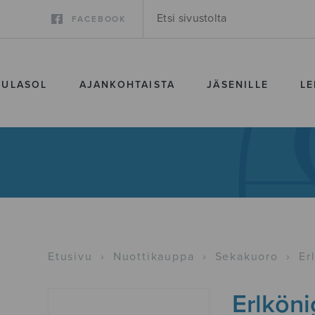
FACEBOOK
SULASOL
AJANKOHTAISTA
JÄSENILLE
LE
Etusivu
›
Nuottikauppa
›
Sekakuoro
›
Er
Erlköni