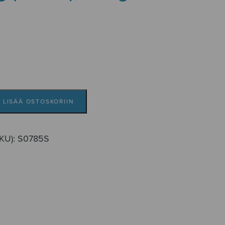
i
LISÄÄ OSTOSKORIIN
SKU):
S0785S