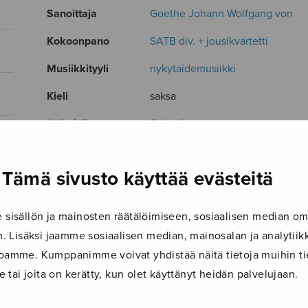
Sanoittaja
Goethe Johann Wolfgang von
Kokoonpano
SATB div. + jousikvartetti
Musiikkityyli
nykytaidemusiikki
Kieli
saksa
Julkaisija
Sulasol
Paino
13 g
Tämä sivusto käyttää evästeitä
Osastot
Sekakuoro
,
Soitinmusiikki
Tuotetunnus
S0785S
isällön ja mainosten räätälöimiseen, sosiaalisen median om
Sivumäärä
4
 Lisäksi jaamme sosiaalisen median, mainosalan ja analyti
ustoamme. Kumppanimme voivat yhdistää näitä tietoja muihin tie
TUTUSTU MYÖS
le tai joita on kerätty, kun olet käyttänyt heidän palvelujaan.