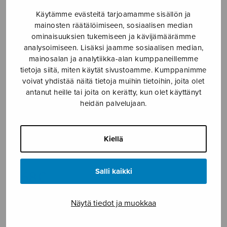
Käytämme evästeitä tarjoamamme sisällön ja
Etusivu
›
Nuottikauppa
›
Mieskuoro
›
Elegia
mainosten räätälöimiseen, sosiaalisen median
ominaisuuksien tukemiseen ja kävijämäärämme
analysoimiseen. Lisäksi jaamme sosiaalisen median,
mainosalan ja analytiikka-alan kumppaneillemme
tietoja siitä, miten käytät sivustoamme. Kumppanimme
voivat yhdistää näitä tietoja muihin tietoihin, joita olet
antanut heille tai joita on kerätty, kun olet käyttänyt
heidän palvelujaan.
Elegia
Kiellä
Madetoja Leevi
5,68
€
Salli kaikki
Näytä tiedot ja muokkaa
Elegia
määrä