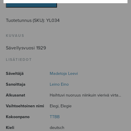
LISÄÄ OSTOSKORIIN
Tuotetunnus (SKU):
YL034
KUVAUS
Sävellysvuosi 1929
LISÄTIEDOT
Säveltäjä
Madetoja Leevi
Sanoittaja
Leino Eino
Alkusanat
Haihtuvi nuoruus niinkuin vierivä virta...
Vaihtoehtoinen nimi
Elegi, Elegie
Kokoonpano
TTBB
Kieli
deutsch