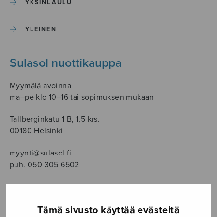
YKSINLAULU
YLEINEN
Sulasol nuottikauppa
Myymälä avoinna
ma–pe klo 10–16 tai sopimuksen mukaan
Tallberginkatu 1 B, 1,5 krs.
00180 Helsinki
myynti@sulasol.fi
puh. 050 305 6502
Tämä sivusto käyttää evästeitä
NÄYTÄ KARTALLA