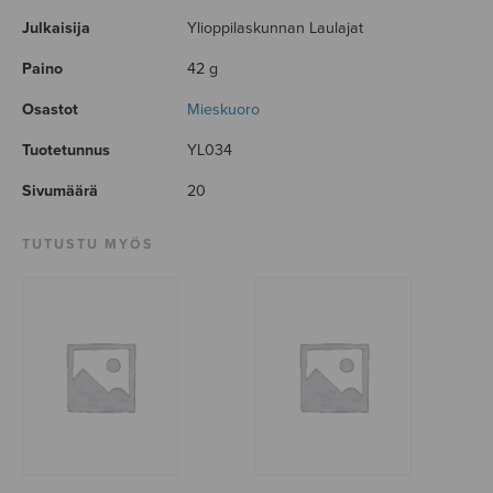
Julkaisija
Ylioppilaskunnan Laulajat
Paino
42 g
Osastot
Mieskuoro
Tuotetunnus
YL034
Sivumäärä
20
TUTUSTU MYÖS