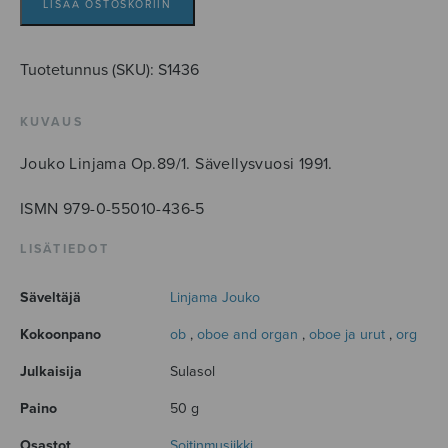
määrä
LISÄÄ OSTOSKORIIN
Tuotetunnus (SKU):
S1436
KUVAUS
Jouko Linjama Op.89/1. Sävellysvuosi 1991.
ISMN 979-0-55010-436-5
LISÄTIEDOT
Säveltäjä
Linjama Jouko
Kokoonpano
ob
,
oboe and organ
,
oboe ja urut
,
org
Julkaisija
Sulasol
Paino
50 g
Osastot
Soitinmusiikki