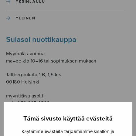
YKSINLAULU
YLEINEN
Sulasol nuottikauppa
Myymälä avoinna
ma–pe klo 10–16 tai sopimuksen mukaan
Tallberginkatu 1 B, 1,5 krs.
00180 Helsinki
myynti@sulasol.fi
puh. 050 305 6502
Tämä sivusto käyttää evästeitä
Käytämme evästeitä tarjoamamme sisällön ja
NÄYTÄ KARTALLA