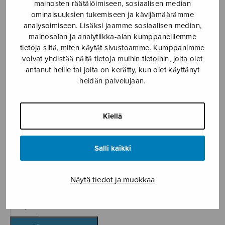
mainosten räätälöimiseen, sosiaalisen median
ominaisuuksien tukemiseen ja kävijämäärämme
Etusivu
›
Nuottikauppa
›
Soitinmusiikki
›
Echo I
analysoimiseen. Lisäksi jaamme sosiaalisen median,
mainosalan ja analytiikka-alan kumppaneillemme
tietoja siitä, miten käytät sivustoamme. Kumppanimme
voivat yhdistää näitä tietoja muihin tietoihin, joita olet
antanut heille tai joita on kerätty, kun olet käyttänyt
heidän palvelujaan.
Kiellä
Echo I
Salli kaikki
Linjama Jouko
8,60
€
Näytä tiedot ja muokkaa
Echo
I