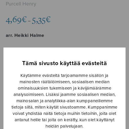
Purcell Henry
Hintaluokka:
4,69
€
5,35
€
–
4,69€
-
arr. Heikki Halme
5,35€
Formaatti
Tämä sivusto käyttää evästeitä
Käytämme evästeitä tarjoamamme sisällön ja
mainosten räätälöimiseen, sosiaalisen median
Dido's
ominaisuuksien tukemiseen ja kävijämäärämme
LISÄÄ
Lament
analysoimiseen. Lisäksi jaamme sosiaalisen median,
OSTOSKORIIN
mainosalan ja analytiikka-alan kumppaneillemme
and
tietoja siitä, miten käytät sivustoamme. Kumppanimme
Final
voivat yhdistää näitä tietoja muihin tietoihin, joita olet
Tuotetunnus (SKU):
S2794
Chorus
antanut heille tai joita on kerätty, kun olet käyttänyt
määrä
heidän palvelujaan.