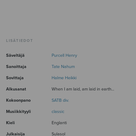
LISÄTIEDOT
Säveltäjä
Purcell Henry
Sanoittaja
Tate Nahum
Sovittaja
Halme Heikki
Alkusanat
When I am laid, am laid in earth...
Kokoonpano
SATB div.
Musiikkityyli
classic
Kieli
Englanti
Julkaisija
Sulasol