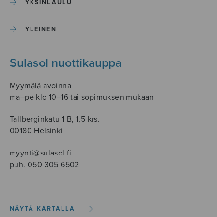
YKSINLAULU
YLEINEN
Sulasol nuottikauppa
Myymälä avoinna
ma–pe klo 10–16 tai sopimuksen mukaan
Tallberginkatu 1 B, 1,5 krs.
00180 Helsinki
myynti@sulasol.fi
puh. 050 305 6502
NÄYTÄ KARTALLA