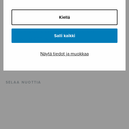
KUVAUS
from Dido and Aeneas by Henry Purcell and Nahum
Kiellä
Tate.
Sekakuorosovitus Kamarikuoro Vox Novalle.
Salli kaikki
Sovitusvuosi 2011. Kesto 5’30”
ISMN 979-0-55013-794-3
Näytä tiedot ja muokkaa
Vaikeusaste **
SELAA NUOTTIA