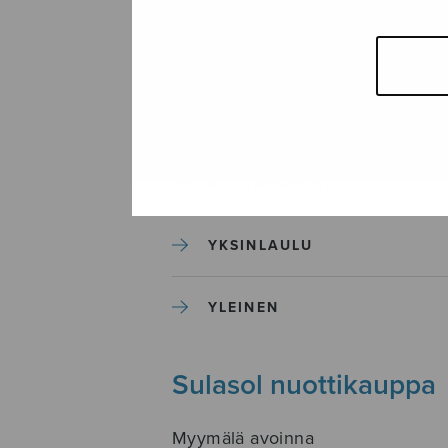
SEKAKUORO
SOITINKOULUT JA OPPAAT
SOITINMUSIIKKI
YKSINLAULU
YLEINEN
Sulasol nuottikauppa
Myymälä avoinna