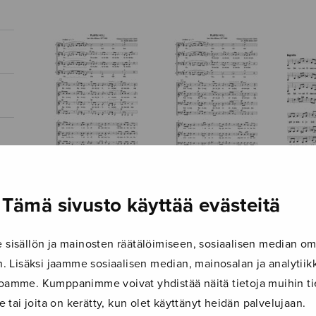
Kallavesj SSAA
Kallavesj TTBB
Kevä
Tämä sivusto käyttää evästeitä
SAA
isällön ja mainosten räätälöimiseen, sosiaalisen median om
 Lisäksi jaamme sosiaalisen median, mainosalan ja analyti
ustoamme. Kumppanimme voivat yhdistää näitä tietoja muihin tie
le tai joita on kerätty, kun olet käyttänyt heidän palvelujaan.