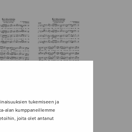
tsointuja
Kevätsointuja
B
TTBB
inaisuuksien tukemiseen ja
ikka-alan kumppaneillemme
toihin, joita olet antanut