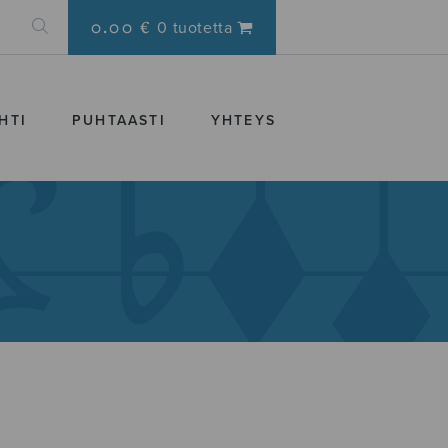
0.00 €
0 tuotetta
HTI
PUHTAASTI
YHTEYS