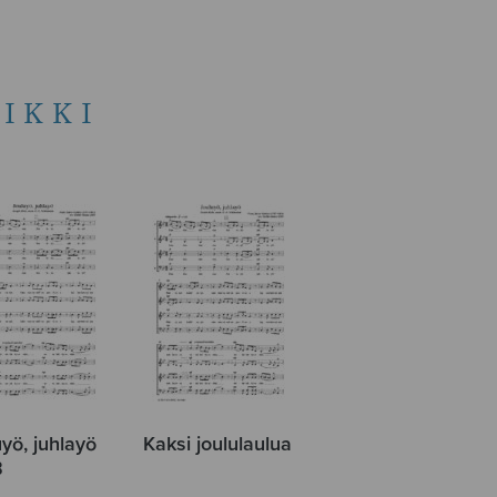
IKKI
yö, juhlayö
Kaksi joululaulua
B