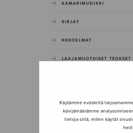
KAMARIMUSIIKKI
KIRJAT
KOKOELMAT
LAAJAMUOTOISET TEOKSET
LASTENMUSIIKKI
MIESKUORO
Käytämme evästeitä tarjoamamme s
kävijämäärämme analysoimiseen.
MUUT
tietoja siitä, miten käytät siv
heil
NÄYTTÄMÖTEOKSET