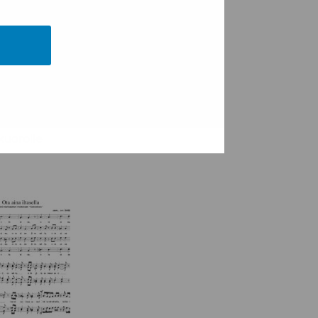
Mozartin g-mollia
e
sekakuorolle 1
alaista
anlaulua
kuorolle