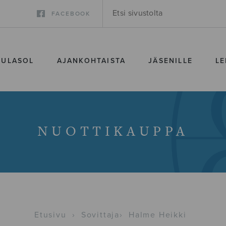
FACEBOOK
SULASOL
AJANKOHTAISTA
JÄSENILLE
LE
NUOTTIKAUPPA
Etusivu
›
Sovittaja
›
Halme Heikki