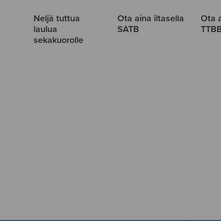
Neljä tuttua
Ota aina iltasella
Ota a
laulua
SATB
TTB
sekakuorolle