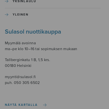
YKSINLAULU
YLEINEN
Sulasol nuottikauppa
Myymälä avoinna
ma–pe klo 10–16 tai sopimuksen mukaan
Tallberginkatu 1 B, 1,5 krs.
00180 Helsinki
myynti@sulasol.fi
puh. 050 305 6502
NÄYTÄ KARTALLA