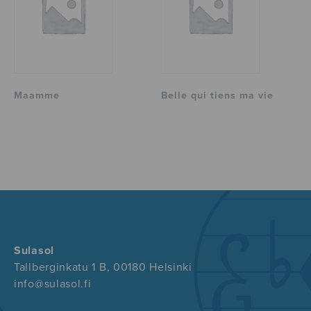
Maamme
Belle qui tiens ma vie
Sulasol
Tallberginkatu 1 B, 00180 Helsinki
info@sulasol.fi