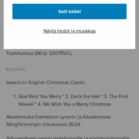
12,55
€
Salli kaikki
Christmas
Suite,
Näytä tiedot ja muokkaa
SATB+sello,
LISÄÄ OSTOSKORIIN
sellon
stemma
Tuotetunnus (SKU):
S3075VCL
määrä
KUVAUS
based on English Christmas Carols
God Rest You Merry * 2. Deck the Hall * 3. The First
Nowell * 4. We Wish You a Merry Christmas
Akademiska Damkören Lyranin ja Akademiska
Sångföreningin tilauksesta 2024.
Alkuperäinen versio mieskuorolle ja englannintorvelle