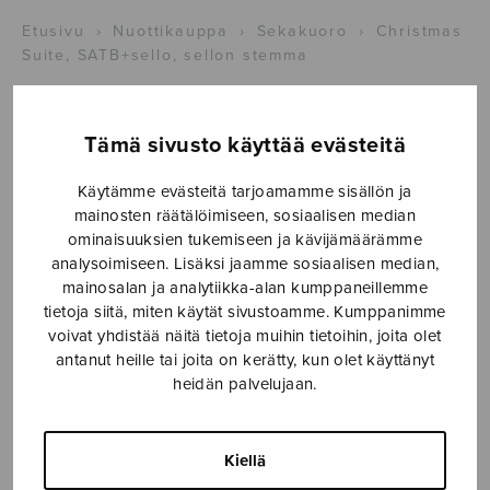
Etusivu
›
Nuottikauppa
›
Sekakuoro
›
Christmas
Suite, SATB+sello, sellon stemma
Tämä sivusto käyttää evästeitä
Käytämme evästeitä tarjoamamme sisällön ja
mainosten räätälöimiseen, sosiaalisen median
ominaisuuksien tukemiseen ja kävijämäärämme
analysoimiseen. Lisäksi jaamme sosiaalisen median,
mainosalan ja analytiikka-alan kumppaneillemme
Christmas Suite,
tietoja siitä, miten käytät sivustoamme. Kumppanimme
voivat yhdistää näitä tietoja muihin tietoihin, joita olet
SATB+sello,
antanut heille tai joita on kerätty, kun olet käyttänyt
heidän palvelujaan.
sellon stemma
Linkola Jukka
Kiellä