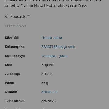
on tehty YL:n ja Matti Hyökin tilauksesta 1996.
Vaikeusaste **
LISÄTIEDOT
Säveltäjä
Linkola Jukka
Kokoonpano
SSAATTBB div. ja sello
Musiikkityyli
Christmas
,
joulu
Kieli
Englanti
Julkaisija
Sulasol
Paino
38 g
Osastot
Sekakuoro
Tuotetunnus
S3075VCL