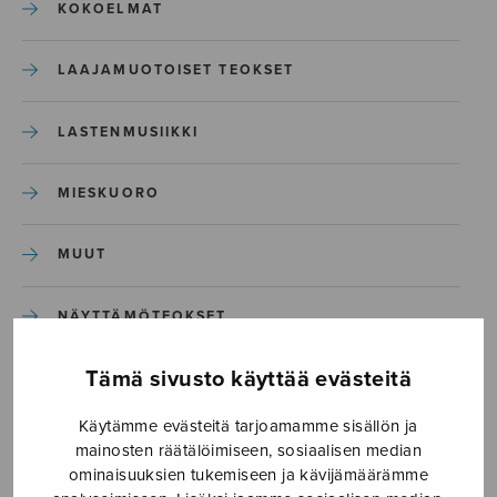
KOKOELMAT
LAAJAMUOTOISET TEOKSET
LASTENMUSIIKKI
MIESKUORO
MUUT
NÄYTTÄMÖTEOKSET
Tämä sivusto käyttää evästeitä
SEKAKUORO
Käytämme evästeitä tarjoamamme sisällön ja
SOITINKOULUT JA OPPAAT
mainosten räätälöimiseen, sosiaalisen median
ominaisuuksien tukemiseen ja kävijämäärämme