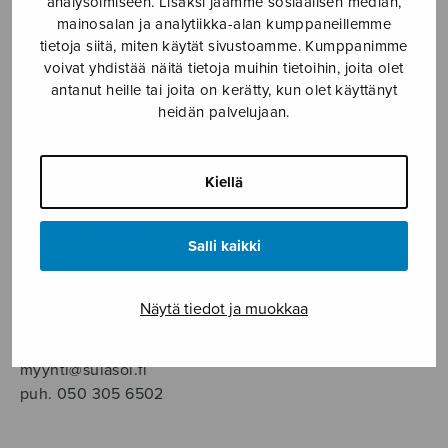
analysoimiseen. Lisäksi jaamme sosiaalisen median,
SOITINMUSIIKKI
mainosalan ja analytiikka-alan kumppaneillemme
tietoja siitä, miten käytät sivustoamme. Kumppanimme
YKSINLAULU
voivat yhdistää näitä tietoja muihin tietoihin, joita olet
antanut heille tai joita on kerätty, kun olet käyttänyt
heidän palvelujaan.
YLEINEN
Sulasol nuottikauppa
Kiellä
Myymälä avoinna
Salli kaikki
ma–pe klo 10–16 tai sopimuksen mukaan
Tallberginkatu 1 B, 1,5 krs.
Näytä tiedot ja muokkaa
00180 Helsinki
myynti@sulasol.fi
puh. 050 305 6502