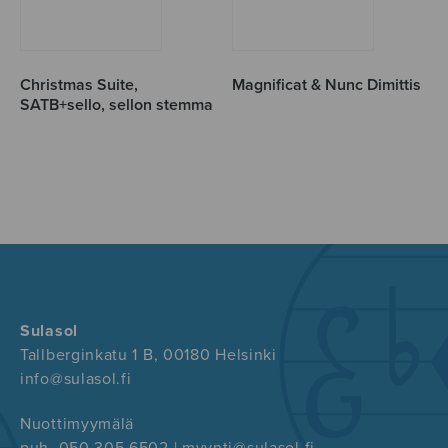
Christmas Suite,
Magnificat & Nunc Dimittis
SATB+sello, sellon stemma
Sulasol
Tallberginkatu 1 B, 00180 Helsinki
info@sulasol.fi
Nuottimyymälä