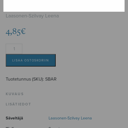
lähteestä
Laasonen-Szilvay Leena
4,85
€
Béla
Bartók
-
LISÄÄ OSTOSKORIIN
musiikkia
puhtaasta
Tuotetunnus (SKU):
SBAR
lähteestä
määrä
KUVAUS
LISÄTIEDOT
Säveltäjä
Laasonen-Szilvay Leena