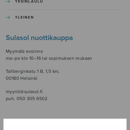
YKSINLAULU
YLEINEN
Sulasol nuottikauppa
Myymälä avoinna
ma–pe klo 10–16 tai sopimuksen mukaan
Tallberginkatu 1 B, 1,5 krs.
00180 Helsinki
myynti@sulasol.fi
puh. 050 305 6502
NÄYTÄ KARTALLA