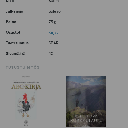
Kieli
Suomi
Julkaisija
Sulasol
Paino
75 g
Osastot
Kirjat
Tuotetunnus
SBAR
Sivumäärä
40
TUTUSTU MYÖS