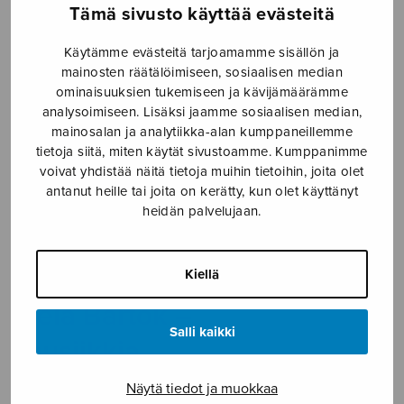
Tämä sivusto käyttää evästeitä
Etusivu
›
Nuottikauppa
›
Kirjat
›
Béla Bartók –
musiikkia puhtaasta lähteestä
Käytämme evästeitä tarjoamamme sisällön ja
mainosten räätälöimiseen, sosiaalisen median
ominaisuuksien tukemiseen ja kävijämäärämme
analysoimiseen. Lisäksi jaamme sosiaalisen median,
mainosalan ja analytiikka-alan kumppaneillemme
tietoja siitä, miten käytät sivustoamme. Kumppanimme
voivat yhdistää näitä tietoja muihin tietoihin, joita olet
antanut heille tai joita on kerätty, kun olet käyttänyt
heidän palvelujaan.
Kiellä
Béla Bartók –
Salli kaikki
musiikkia
puhtaasta
Näytä tiedot ja muokkaa