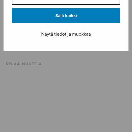
Teos perustuu gregoriaaniseen hymniin.
Salli kaikki
Kokoonpano SATB div. – jakaantuu enintään 8-
ääniseksi.
Näytä tiedot ja muokkaa
Vaikeusaste **
SELAA NUOTTIA