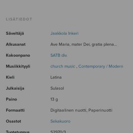
LISÄTIEDOT
Säveltäjä
Jaakkola Inkeri
Alkusanat
Ave Maria, mater Dei, gratia plena...
Kokoonpano
SATB div.
Musiikkityyli
church music
,
Contemporary / Modern
Kieli
Latina
Julkaisija
Sulasol
Paino
13 g
Formaatti
Digitaalinen nuotti, Paperinuotti
Osastot
Sekakuoro
Tuotetunnus
S2970/3