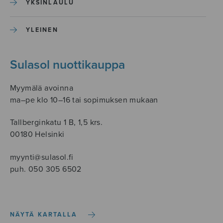
YKSINLAULU
YLEINEN
Sulasol nuottikauppa
Myymälä avoinna
ma–pe klo 10–16 tai sopimuksen mukaan
Tallberginkatu 1 B, 1,5 krs.
00180 Helsinki
myynti@sulasol.fi
puh. 050 305 6502
NÄYTÄ KARTALLA