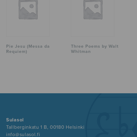
Pie Jesu (Messa da
Three Poems by Walt
Requiem)
Whitman
Sulasol
Tallberginkatu 1 B, 00180 Helsinki
info@sulasol.fi