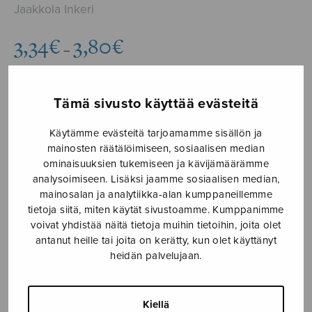
Jaakkola Inkeri
Hintaluokka:
3,34
€
3,80
€
–
3,34€
-
3,80€
Tämä sivusto käyttää evästeitä
Formaatti
Käytämme evästeitä tarjoamamme sisällön ja
mainosten räätälöimiseen, sosiaalisen median
ominaisuuksien tukemiseen ja kävijämäärämme
Ave
analysoimiseen. Lisäksi jaamme sosiaalisen median,
LISÄÄ
mainosalan ja analytiikka-alan kumppaneillemme
Maria
OSTOSKORIIN
tietoja siitä, miten käytät sivustoamme. Kumppanimme
(Jaakkola)
voivat yhdistää näitä tietoja muihin tietoihin, joita olet
määrä
antanut heille tai joita on kerätty, kun olet käyttänyt
Tuotetunnus (SKU):
S2970/3
heidän palvelujaan.
KUVAUS
Kiellä
Sävellysvuosi 2023.