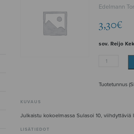
Edelmann To
3,30
€
sov. Reijo Ke
Armaan
läheisyys
määrä
Tuotetunnus (
KUVAUS
Julkaistu kokoelmassa Sulasoi 10, viihdyttäviä l
LISÄTIEDOT