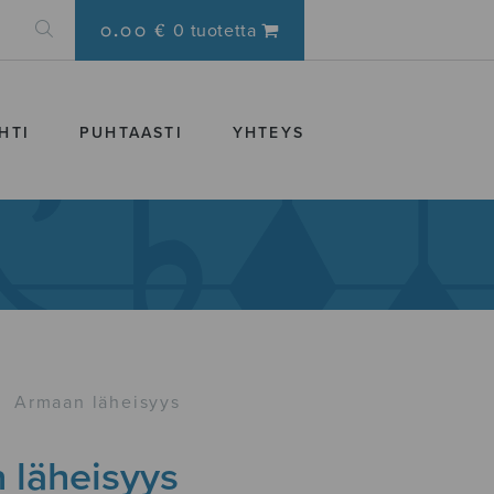
0.00 €
0 tuotetta
HTI
PUHTAASTI
YHTEYS
›
Armaan läheisyys
 läheisyys