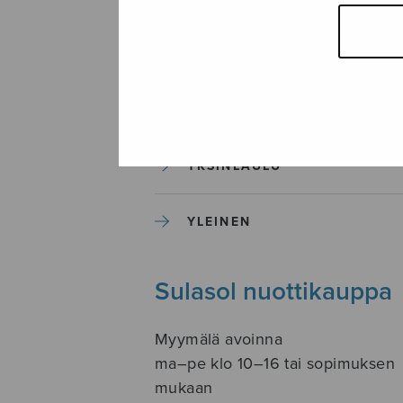
SOITINKOULUT JA OPPAAT
SOITINMUSIIKKI
YKSINLAULU
YLEINEN
Sulasol nuottikauppa
Myymälä avoinna
ma–pe klo 10–16 tai sopimuksen
mukaan