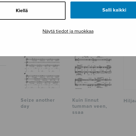
Sivumäärä
1
Salli kaikki
Kiellä
TUTUSTU MYÖS
Näytä tiedot ja muokkaa
Seize another
Kuin linnut
Hilja
day
tumman veen,
ssaa