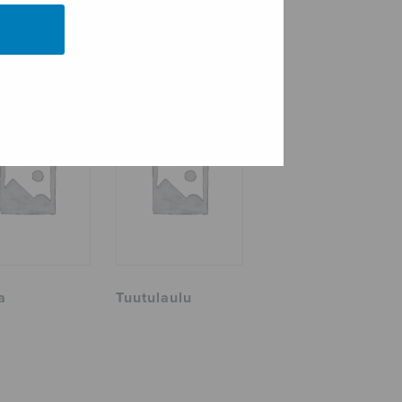
a
Tuutulaulu