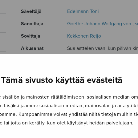
Säveltäjä
Edelmann Toni
Sanoittaja
Goethe Johann Wolfgang von
,
s
Sovittaja
Kekkonen Reijo
Alkusanat
Sua aattelen vaan, kun päivän ki
Kokoonpano
SSAA
Musiikkityyli
rakkauslaulu
Tämä sivusto käyttää evästeitä
Kieli
Suomi
isällön ja mainosten räätälöimiseen, sosiaalisen median om
Julkaisija
Sulasol
 Lisäksi jaamme sosiaalisen median, mainosalan ja analyti
Paino
7 g
ustoamme. Kumppanimme voivat yhdistää näitä tietoja muihin tie
Osastot
Diskanttikuoro
le tai joita on kerätty, kun olet käyttänyt heidän palvelujaan.
Tuotetunnus
S1840/2