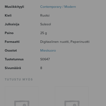
Musiikkityyli
Contemporary / Modern
Kieli
Ruotsi
Julkaisija
Sulasol
Paino
25 g
Formaatti
Digitaalinen nuotti, Paperinuotti
Osastot
Mieskuoro
Tuotetunnus
S0647
Sivumäärä
8
TUTUSTU MYÖS