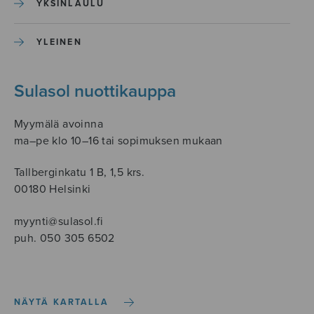
YKSINLAULU
YLEINEN
Sulasol nuottikauppa
Myymälä avoinna
ma–pe klo 10–16 tai sopimuksen mukaan
Tallberginkatu 1 B, 1,5 krs.
00180 Helsinki
myynti@sulasol.fi
puh. 050 305 6502
NÄYTÄ KARTALLA