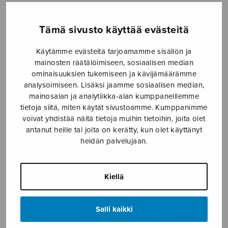
Hintaluokka:
3,78
€
4,30
€
–
3,78€
Tämä sivusto käyttää evästeitä
-
4,30€
Käytämme evästeitä tarjoamamme sisällön ja
Formaatti
mainosten räätälöimiseen, sosiaalisen median
ominaisuuksien tukemiseen ja kävijämäärämme
analysoimiseen. Lisäksi jaamme sosiaalisen median,
mainosalan ja analytiikka-alan kumppaneillemme
tietoja siitä, miten käytät sivustoamme. Kumppanimme
Ankomst
LISÄÄ
voivat yhdistää näitä tietoja muihin tietoihin, joita olet
till
OSTOSKORIIN
antanut heille tai joita on kerätty, kun olet käyttänyt
Hades
heidän palvelujaan.
määrä
Tuotetunnus (SKU):
S0647
Kiellä
KUVAUS
Sävellysvuosi 2000.
Salli kaikki
ISMN 979-0-55005-647-3