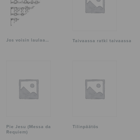
Jos voisin laulaa…
Taivaassa ratki taivaassa
Pie Jesu (Messa da
Tilinpäätös
Requiem)