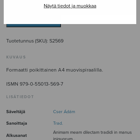
Animam
Näytä tiedot ja muokkaa
meam
dilectam
LISÄÄ OSTOSKORIIN
tradidi...
määrä
Tuotetunnus (SKU):
S2569
KUVAUS
Formaatti poikittainen A4 muovispiraalilla.
ISMN 979-0-55013-569-7
LISÄTIEDOT
Säveltäjä
Cser Ádám
Sanoittaja
Trad.
Animam meam dilectam tradidi in manus
Alkusanat
iniquorum...