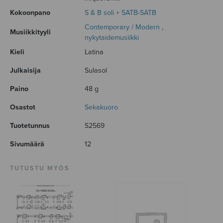
Kokoonpano
S & B soli + SATB-SATB
Contemporary / Modern
,
Musiikkityyli
nykytaidemusiikki
Kieli
Latina
Julkaisija
Sulasol
Paino
48 g
Osastot
Sekakuoro
Tuotetunnus
S2569
Sivumäärä
12
TUTUSTU MYÖS