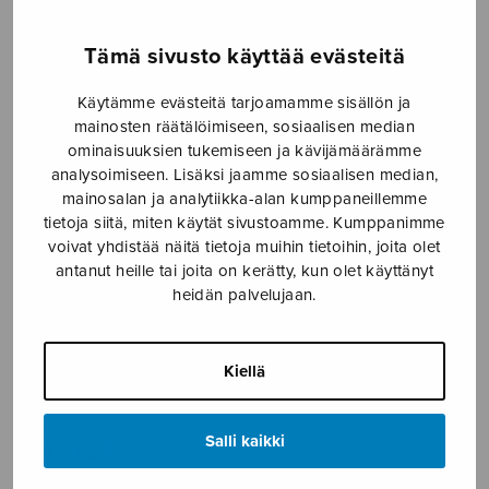
Etusivu
›
Nuottikauppa
›
Sekakuoro
›
Animam
Tämä sivusto käyttää evästeitä
meam dilectam tradidi…
Käytämme evästeitä tarjoamamme sisällön ja
mainosten räätälöimiseen, sosiaalisen median
ominaisuuksien tukemiseen ja kävijämäärämme
analysoimiseen. Lisäksi jaamme sosiaalisen median,
mainosalan ja analytiikka-alan kumppaneillemme
tietoja siitä, miten käytät sivustoamme. Kumppanimme
voivat yhdistää näitä tietoja muihin tietoihin, joita olet
Animam meam
antanut heille tai joita on kerätty, kun olet käyttänyt
heidän palvelujaan.
dilectam
tradidi…
Kiellä
Cser Ádám
16,00
€
Salli kaikki