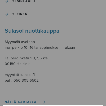
YKSINLAULU
YLEINEN
Sulasol nuottikauppa
Myymälä avoinna
ma–pe klo 10–16 tai sopimuksen mukaan
Tallberginkatu 1 B, 1,5 krs.
00180 Helsinki
myynti@sulasol.fi
puh. 050 305 6502
NÄYTÄ KARTALLA