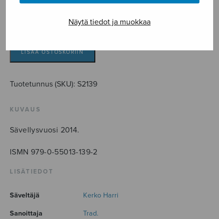
4,30
€
Näytä tiedot ja muokkaa
Alma
redemptoris
mater
LISÄÄ OSTOSKORIIN
määrä
Tuotetunnus (SKU):
S2139
KUVAUS
Sävellysvuosi 2014.
ISMN 979-0-55013-139-2
LISÄTIEDOT
Säveltäjä
Kerko Harri
Sanoittaja
Trad.