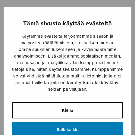
Etusivu
›
Nuottikauppa
›
Sekakuoro
›
Alma
redemptoris mater
Tämä sivusto käyttää evästeitä
Käytämme evästeitä tarjoamamme sisällön ja
mainosten räätälöimiseen, sosiaalisen median
ominaisuuksien tukemiseen ja kävijämäärämme
analysoimiseen. Lisäksi jaamme sosiaalisen median,
mainosalan ja analytiikka-alan kumppaneillemme
tietoja siitä, miten käytät sivustoamme. Kumppanimme
voivat yhdistää näitä tietoja muihin tietoihin, joita olet
antanut heille tai joita on kerätty, kun olet käyttänyt
Alma
heidän palvelujaan.
redemptoris
mater
Kiellä
Kerko Harri
Salli kaikki