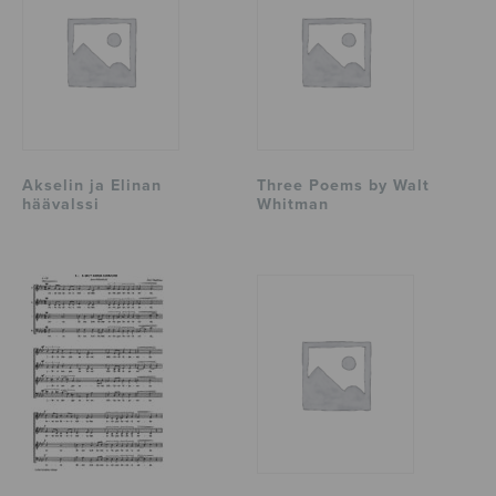
Akselin ja Elinan
Three Poems by Walt
häävalssi
Whitman