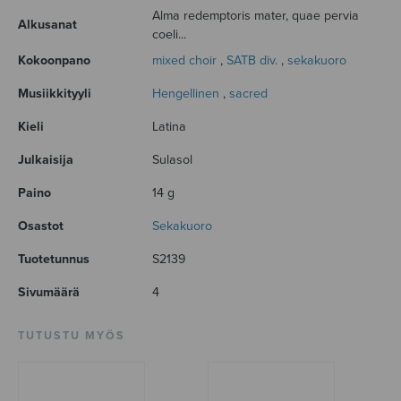
Alma redemptoris mater, quae pervia
Alkusanat
coeli...
Kokoonpano
mixed choir
,
SATB div.
,
sekakuoro
Musiikkityyli
Hengellinen
,
sacred
Kieli
Latina
Julkaisija
Sulasol
Paino
14 g
Osastot
Sekakuoro
Tuotetunnus
S2139
Sivumäärä
4
TUTUSTU MYÖS