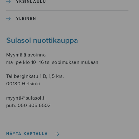
YKSINLAULU
YLEINEN
Sulasol nuottikauppa
Myymälä avoinna
ma–pe klo 10–16 tai sopimuksen mukaan
Tallberginkatu 1 B, 1,5 krs.
00180 Helsinki
myynti@sulasol.fi
puh. 050 305 6502
NÄYTÄ KARTALLA