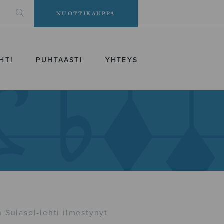
NUOTTIKAUPPA
HTI
PUHTAASTI
YHTEYS
 Sulasol-lehti ilmestynyt