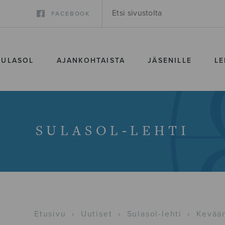
FACEBOOK
SULASOL
AJANKOHTAISTA
JÄSENILLE
LE
SULASOL-LEHTI
Etusivu
›
Uutiset
›
Sulasol-lehti
›
Kevään