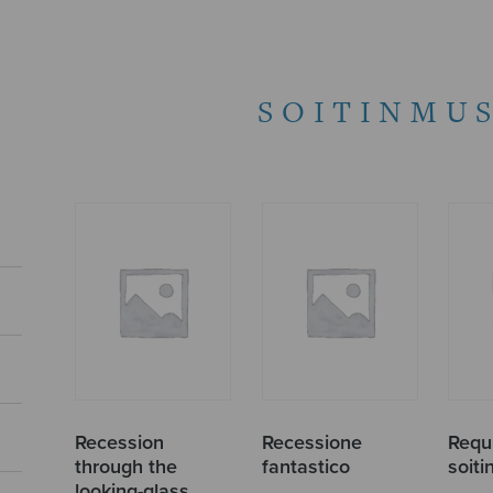
SOITINMUS
Recession
Recessione
Requ
through the
fantastico
soit
looking-glass