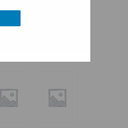
etens lov,
Sällhetens lov,
tstämma
piano