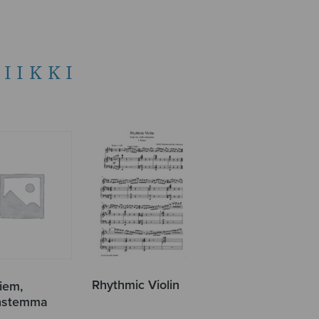
IIKKI
Rhythmic Violin
iem,
instemma