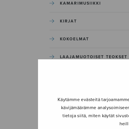
KAMARIMUSIIKKI
KIRJAT
KOKOELMAT
LAAJAMUOTOISET TEOKSET
LASTENMUSIIKKI
MIESKUORO
Käytämme evästeitä tarjoamamme s
kävijämäärämme analysoimiseen.
MUUT
tietoja siitä, miten käytät siv
heil
NÄYTTÄMÖTEOKSET