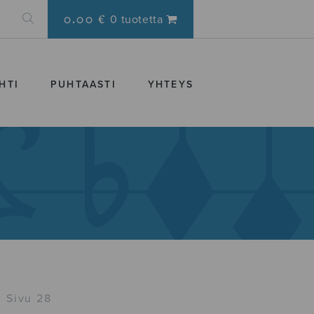
0.00 €
0 tuotetta
HTI
PUHTAASTI
YHTEYS
Sivu 28