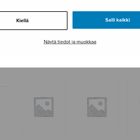
Salli kaikki
Kiellä
Näytä tiedot ja muokkaa
Sade, part
Sähköinen sydän,
Sällh
pianon stemma
flöj