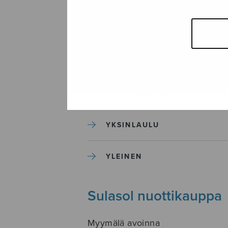
SEKAKUORO
SOITINKOULUT JA OPPAAT
SOITINMUSIIKKI
YKSINLAULU
YLEINEN
Sulasol nuottikauppa
Myymälä avoinna