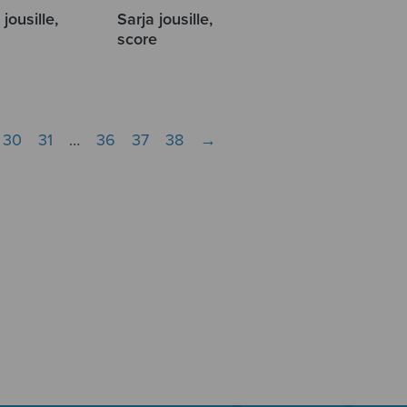
 jousille,
Sarja jousille,
s
score
30
31
…
36
37
38
→