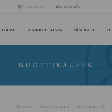
FACEBOOK
SULASOL
AJANKOHTAISTA
JÄSENILLE
LE
NUOTTIKAUPPA
Etusivu
›
Nuottikauppa
›
Soitinmusiikki
›