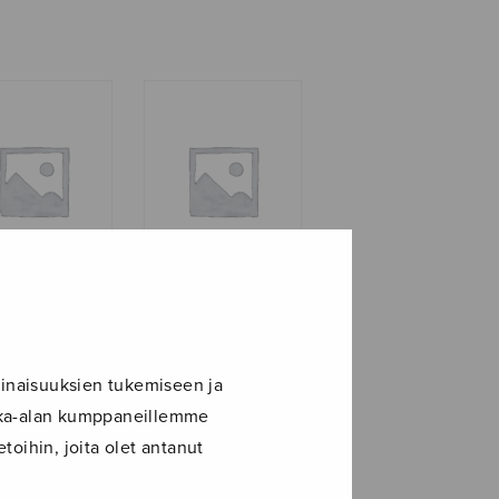
ino
Rukous
inaisuuksien tukemiseen ja
ikka-alan kumppaneillemme
toihin, joita olet antanut