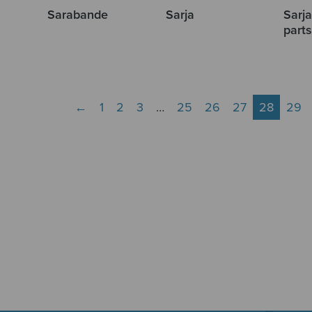
Sarabande
Sarja
Sarja
part
←
1
2
3
…
25
26
27
28
29