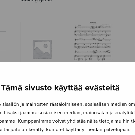
Tämä sivusto käyttää evästeitä
Romanssi, oboelle
Romanssi Es-
Rond
ja pianolle
duuri
isällön ja mainosten räätälöimiseen, sosiaalisen median om
 Lisäksi jaamme sosiaalisen median, mainosalan ja analyti
ustoamme. Kumppanimme voivat yhdistää näitä tietoja muihin tie
le tai joita on kerätty, kun olet käyttänyt heidän palvelujaan.