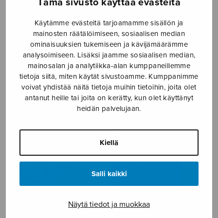
Tämä sivusto käyttää evästeitä
NÄYTÄ KARTALLA
Käytämme evästeitä tarjoamamme sisällön ja
mainosten räätälöimiseen, sosiaalisen median
Etusivu
›
Nuottikauppa
›
Kirjat
›
Sivu 3
ominaisuuksien tukemiseen ja kävijämäärämme
analysoimiseen. Lisäksi jaamme sosiaalisen median,
mainosalan ja analytiikka-alan kumppaneillemme
tietoja siitä, miten käytät sivustoamme. Kumppanimme
voivat yhdistää näitä tietoja muihin tietoihin, joita olet
KIRJAT
antanut heille tai joita on kerätty, kun olet käyttänyt
heidän palvelujaan.
Kiellä
Salli kaikki
Näytä tiedot ja muokkaa