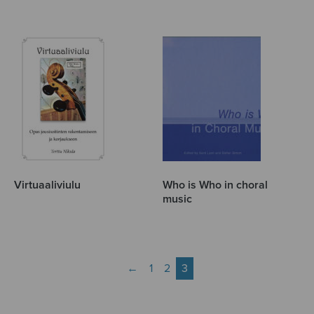
Virtuaaliviulu
Who is Who in choral
music
←
1
2
3