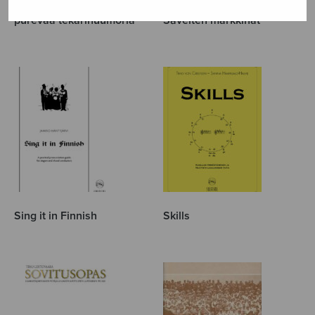
purevaa tekarihuumoria
Sävelten markkinat
Sing it in Finnish
Skills