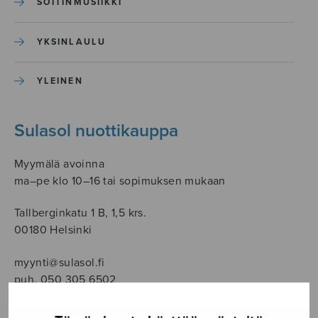
SOITINMUSIIKKI
YKSINLAULU
YLEINEN
Sulasol nuottikauppa
Myymälä avoinna
ma–pe klo 10–16 tai sopimuksen mukaan
Tallberginkatu 1 B, 1,5 krs.
00180 Helsinki
myynti@sulasol.fi
puh. 050 305 6502