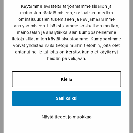
Käytämme evästeitä tarjoamamme sisällön ja
Etusivu
›
Nuottikauppa
›
Kirjat
›
Sulasol 60
mainosten räätälöimiseen, sosiaalisen median
vuotta
ominaisuuksien tukemiseen ja kävijämäärämme
analysoimiseen. Lisäksi jaamme sosiaalisen median,
mainosalan ja analytiikka-alan kumppaneillemme
tietoja siitä, miten käytät sivustoamme. Kumppanimme
voivat yhdistää näitä tietoja muihin tietoihin, joita olet
antanut heille tai joita on kerätty, kun olet käyttänyt
heidän palvelujaan.
Kiellä
Salli kaikki
Sulasol 60
vuotta
Näytä tiedot ja muokkaa
11,35
€