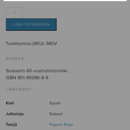
Sulasol
60
vuotta
LISÄÄ OSTOSKORIIN
määrä
Tuotetunnus (SKU):
S60V
KUVAUS
Sulasolin 60-vuotishistoriikki.
ISBN 951-99386-9-9
LISÄTIEDOT
Kieli
Suomi
Julkaisija
Sulasol
Tekijä
Pajamo Reijo