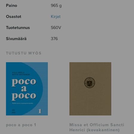
Paino
965 g
Osastot
Kirjat
Tuotetunnus
S60V
Sivumäärä
376
TUTUSTU MYÖS
poco a poco 1
Missa et Officium Sancti
Henrici (kovakantinen)