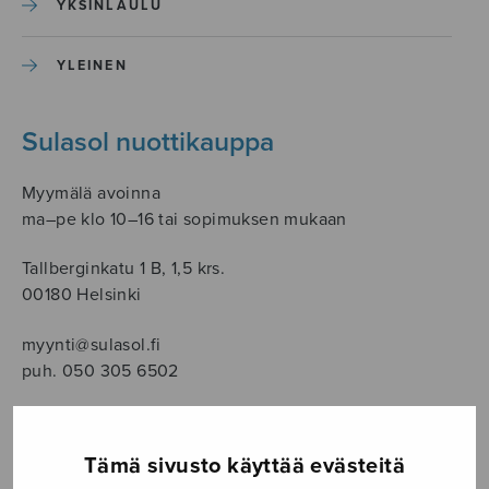
YKSINLAULU
YLEINEN
Sulasol nuottikauppa
Myymälä avoinna
ma–pe klo 10–16 tai sopimuksen mukaan
Tallberginkatu 1 B, 1,5 krs.
00180 Helsinki
myynti@sulasol.fi
puh. 050 305 6502
Tämä sivusto käyttää evästeitä
NÄYTÄ KARTALLA