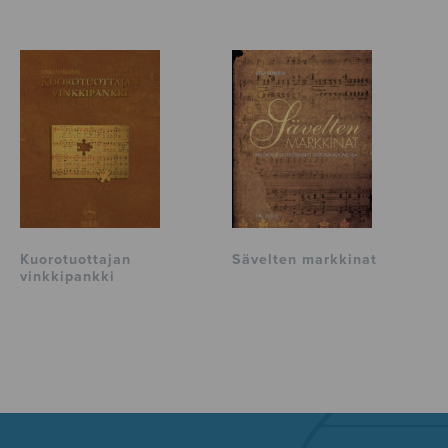
Kuorotuottajan
Sävelten markkinat
vinkkipankki