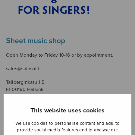
Sheet music shop
Open Monday to Friday 10-16 or by appointment.
sales@sulasol.fi
Tallberginkatu 1 B
FI-00180 Helsinki
SHOW ON MAP
This website uses cookies
Home
›
Sanoittaja
›
Kalevala
We use cookies to personalise content and ads, to
provide social media features and to analyse our