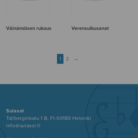
Väinämöisen rukous
Verensulkusanat
1
2
→
Sulasol
Tallberginkatu 1 B, FI-00180 Helsinki
info@sulasol.fi