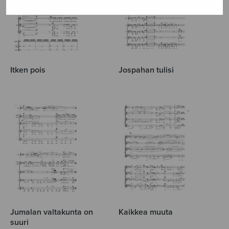
Itken pois
Jospahan tulisi
Jumalan valtakunta on
Kaikkea muuta
suuri