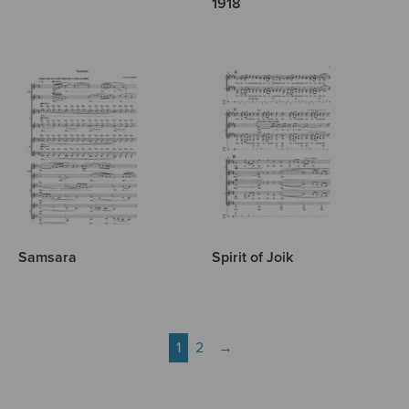
1918
Samsara
Spirit of Joik
1
2
→