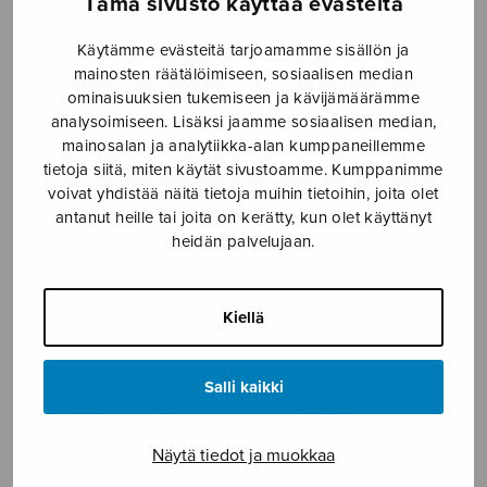
Tämä sivusto käyttää evästeitä
Annan polska
By the light of the moon
Käytämme evästeitä tarjoamamme sisällön ja
mainosten räätälöimiseen, sosiaalisen median
ominaisuuksien tukemiseen ja kävijämäärämme
analysoimiseen. Lisäksi jaamme sosiaalisen median,
mainosalan ja analytiikka-alan kumppaneillemme
tietoja siitä, miten käytät sivustoamme. Kumppanimme
voivat yhdistää näitä tietoja muihin tietoihin, joita olet
antanut heille tai joita on kerätty, kun olet käyttänyt
heidän palvelujaan.
Kiellä
Hehku
Ikävä omia maita
Salli kaikki
Näytä tiedot ja muokkaa