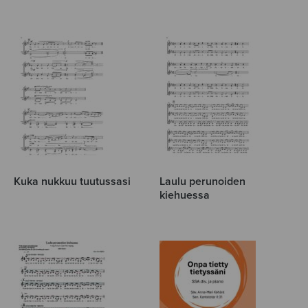
Kuka nukkuu tuutussasi
Laulu perunoiden
kiehuessa