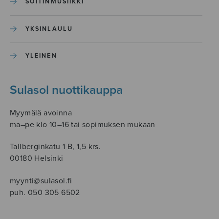
SOITINMUSIIKKI
YKSINLAULU
YLEINEN
Sulasol nuottikauppa
Myymälä avoinna
ma–pe klo 10–16 tai sopimuksen mukaan
Tallberginkatu 1 B, 1,5 krs.
00180 Helsinki
myynti@sulasol.fi
puh. 050 305 6502