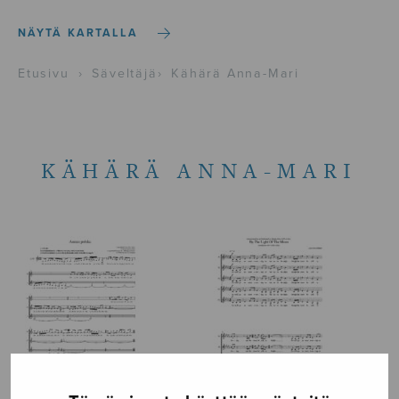
NÄYTÄ KARTALLA
Etusivu
›
Säveltäjä
›
Kähärä Anna-Mari
KÄHÄRÄ ANNA-MARI