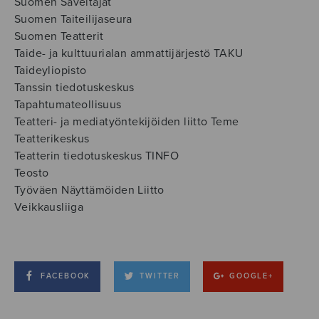
Suomen Säveltäjät
Suomen Taiteilijaseura
Suomen Teatterit
Taide- ja kulttuurialan ammattijärjestö TAKU
Taideyliopisto
Tanssin tiedotuskeskus
Tapahtumateollisuus
Teatteri- ja mediatyöntekijöiden liitto Teme
Teatterikeskus
Teatterin tiedotuskeskus TINFO
Teosto
Työväen Näyttämöiden Liitto
Veikkausliiga
FACEBOOK
TWITTER
GOOGLE+