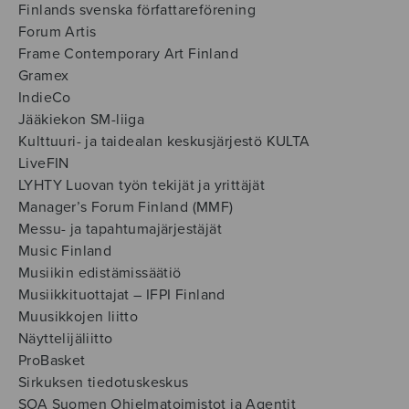
Finlands svenska författareförening
Forum Artis
Frame Contemporary Art Finland
Gramex
IndieCo
Jääkiekon SM-liiga
Kulttuuri- ja taidealan keskusjärjestö KULTA
LiveFIN
LYHTY Luovan työn tekijät ja yrittäjät
Manager’s Forum Finland (MMF)
Messu- ja tapahtumajärjestäjät
Music Finland
Musiikin edistämissäätiö
Musiikkituottajat – IFPI Finland
Muusikkojen liitto
Näyttelijäliitto
ProBasket
Sirkuksen tiedotuskeskus
SOA Suomen Ohjelmatoimistot ja Agentit