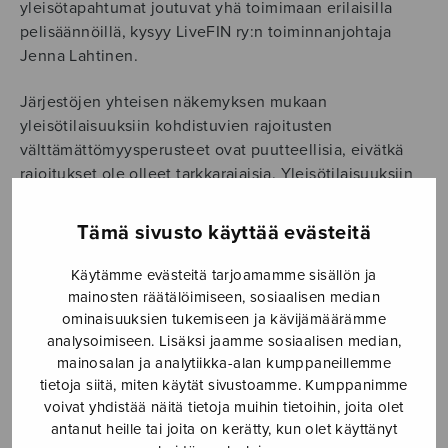
yleisötapahtumat joutuvat yhä toimimaan erilaisilla
pelisäännöillä, kysyy LiveFIN ry:n toiminnanjohtaja
Jenna Lahtinen.
Järjestöjen yhteisen näkemyksen mukaan
yleisötilaisuuksiin kohdistuvien rajoitusten
välttämättömyysperusteet ovat puutteellisia, eivätkä
rajoitukset ole olleet tarkkarajaisia. Yleisötilaisuuksiin
liittyviä linjauksia ja päätöksiä tehdään liian myöhään ja
lyhytkestoisesti – edelleen esimerkiksi odotetaan
Tämä sivusto käyttää evästeitä
tietoa tapahtumien järjestämisen ehdoista kesäkuulle.
Käytämme evästeitä tarjoamamme sisällön ja
– Meillä on jo olemassa tutkimukseen perustuvaa
mainosten räätälöimiseen, sosiaalisen median
näyttöä siitä, että esimerkiksi ilmanvaihdolla,
ominaisuuksien tukemiseen ja kävijämäärämme
kasvomaskien käytöllä ja yleisöjen sijoittelulla on
analysoimiseen. Lisäksi jaamme sosiaalisen median,
merkitystä terveysturvallisuuden toteutumisessa.
mainosalan ja analytiikka-alan kumppaneillemme
tietoja siitä, miten käytät sivustoamme. Kumppanimme
Kuitenkaan näitä asioita ei ole otettu huomioon
voivat yhdistää näitä tietoja muihin tietoihin, joita olet
hallituksen linjauksissa, vaan on valittu tie, jossa
antanut heille tai joita on kerätty, kun olet käyttänyt
yleisötilaisuuksia rajoitetaan edelleen hyvin laajasti ja