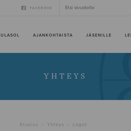
FACEBOOK
SULASOL
AJANKOHTAISTA
JÄSENILLE
LE
YHTEYS
Etusivu
›
Yhteys
›
Logot