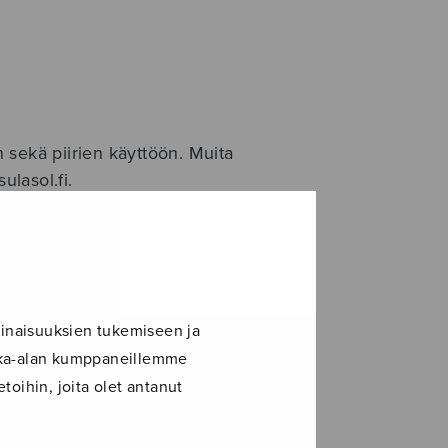
en sekä piirien käyttöön. Muita
ulasol.fi.
inaisuuksien tukemiseen ja
ikka-alan kumppaneillemme
toihin, joita olet antanut