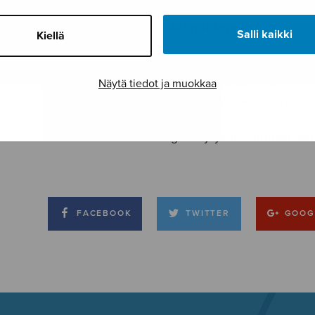
Laulun ja soiton päivän leima ja logo
Salli kaikki
Kiellä
Ilman päivämäärää
Laulun ja soiton päivä -logo, sininen (pdf)
Näytä tiedot ja muokkaa
Laulun ja soiton päivä -leima, sininen (pdf)
Puhtaasti-hankkeet logot löytyvät Puhtaasti-o
FACEBOOK
TWITTER
GOOG