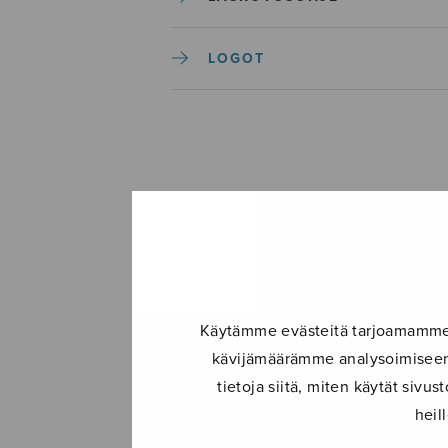
LOGOT
Käytämme evästeitä tarjoamamme s
kävijämäärämme analysoimiseen.
tietoja siitä, miten käytät siv
heil