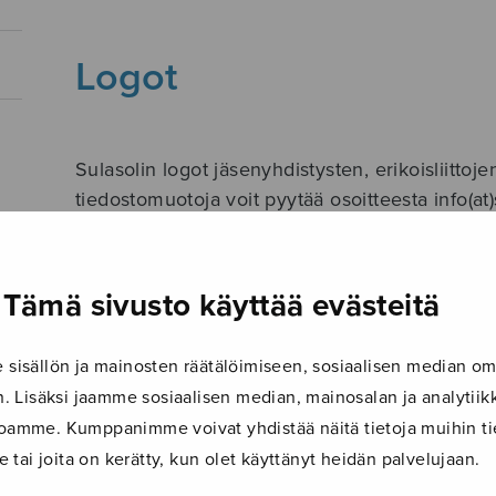
Logot
Sulasolin logot jäsenyhdistysten, erikoisliittoj
tiedostomuotoja voit pyytää osoitteesta info(at)s
Sulasolin logo
Tämä sivusto käyttää evästeitä
Sulasol-logo musta (pdf)
Sulasol-logo sininen (pdf)
isällön ja mainosten räätälöimiseen, sosiaalisen median om
Logo jäsenyhdistysten käyttöön
 Lisäksi jaamme sosiaalisen median, mainosalan ja analyti
ustoamme. Kumppanimme voivat yhdistää näitä tietoja muihin tie
Sulasolin jäsen -logo musta (pdf)
le tai joita on kerätty, kun olet käyttänyt heidän palvelujaan.
Sulasolin jäsen -logo sininen (pdf)