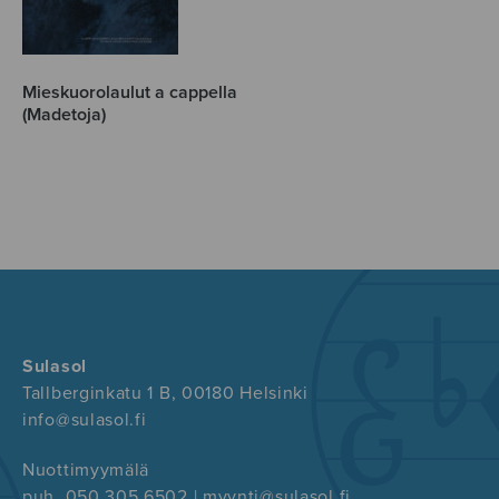
Mieskuorolaulut a cappella
(Madetoja)
Sulasol
Tallberginkatu 1 B, 00180 Helsinki
info@sulasol.fi
Nuottimyymälä
puh. 050 305 6502 | myynti@sulasol.fi