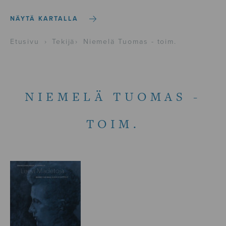
NÄYTÄ KARTALLA
Etusivu
›
Tekijä
›
Niemelä Tuomas - toim.
NIEMELÄ TUOMAS -
TOIM.