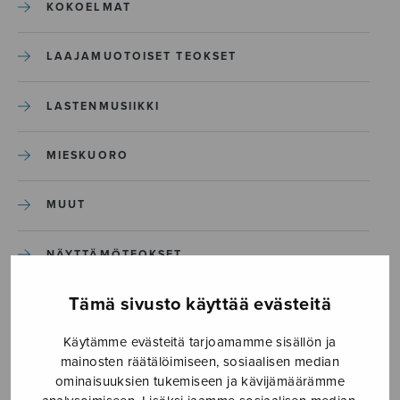
KOKOELMAT
LAAJAMUOTOISET TEOKSET
LASTENMUSIIKKI
MIESKUORO
MUUT
NÄYTTÄMÖTEOKSET
Tämä sivusto käyttää evästeitä
SEKAKUORO
Käytämme evästeitä tarjoamamme sisällön ja
SOITINKOULUT JA OPPAAT
mainosten räätälöimiseen, sosiaalisen median
ominaisuuksien tukemiseen ja kävijämäärämme