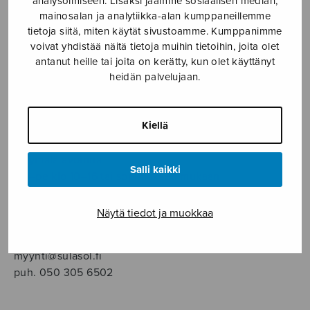
analysoimiseen. Lisäksi jaamme sosiaalisen median,
SOITINMUSIIKKI
mainosalan ja analytiikka-alan kumppaneillemme
tietoja siitä, miten käytät sivustoamme. Kumppanimme
YKSINLAULU
voivat yhdistää näitä tietoja muihin tietoihin, joita olet
antanut heille tai joita on kerätty, kun olet käyttänyt
heidän palvelujaan.
YLEINEN
Sulasol nuottikauppa
Kiellä
Myymälä avoinna
Salli kaikki
ma–pe klo 10–16 tai sopimuksen mukaan
Tallberginkatu 1 B, 1,5 krs.
Näytä tiedot ja muokkaa
00180 Helsinki
myynti@sulasol.fi
puh. 050 305 6502