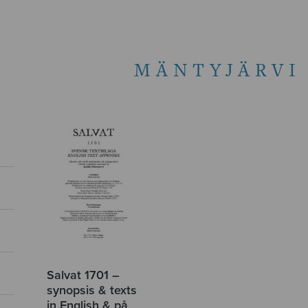
MÄNTYJÄRVI
Salvat 1701 –
synopsis & texts
in English & på