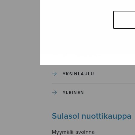
SEKAKUORO
SOITINKOULUT JA OPPAAT
SOITINMUSIIKKI
YKSINLAULU
YLEINEN
Sulasol nuottikauppa
Myymälä avoinna