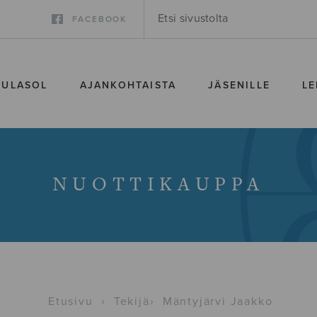
FACEBOOK
SULASOL
AJANKOHTAISTA
JÄSENILLE
LE
NUOTTIKAUPPA
Etusivu
›
Tekijä
›
Mäntyjärvi Jaakko