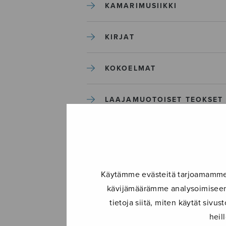
KAMARIMUSIIKKI
KIRJAT
KOKOELMAT
LAAJAMUOTOISET TEOKSET
LASTENMUSIIKKI
MIESKUORO
Käytämme evästeitä tarjoamamme s
kävijämäärämme analysoimiseen.
MUUT
tietoja siitä, miten käytät siv
heil
NÄYTTÄMÖTEOKSET