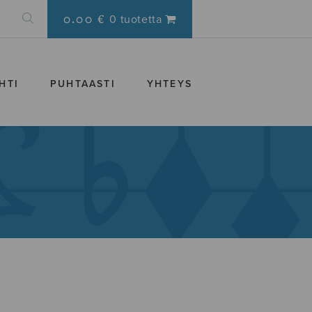
0.00 €
0 tuotetta
HTI
PUHTAASTI
YHTEYS