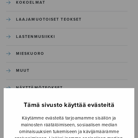
KOKOELMAT
LAAJAMUOTOISET TEOKSET
LASTENMUSIIKKI
MIESKUORO
MUUT
NÄYTTÄMÖTEOKSET
Tämä sivusto käyttää evästeitä
SEKAKUORO
Käytämme evästeitä tarjoamamme sisällön ja
SOITINKOULUT JA OPPAAT
mainosten räätälöimiseen, sosiaalisen median
ominaisuuksien tukemiseen ja kävijämäärämme