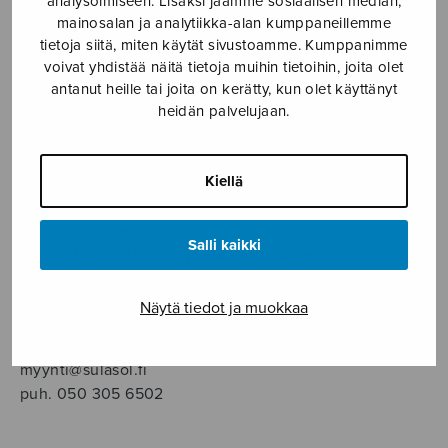
analysoimiseen. Lisäksi jaamme sosiaalisen median,
SOITINMUSIIKKI
mainosalan ja analytiikka-alan kumppaneillemme
tietoja siitä, miten käytät sivustoamme. Kumppanimme
YKSINLAULU
voivat yhdistää näitä tietoja muihin tietoihin, joita olet
antanut heille tai joita on kerätty, kun olet käyttänyt
heidän palvelujaan.
YLEINEN
Sulasol nuottikauppa
Kiellä
Myymälä avoinna
Salli kaikki
ma–pe klo 10–16 tai sopimuksen mukaan
Tallberginkatu 1 B, 1,5 krs.
Näytä tiedot ja muokkaa
00180 Helsinki
myynti@sulasol.fi
puh. 050 305 6502