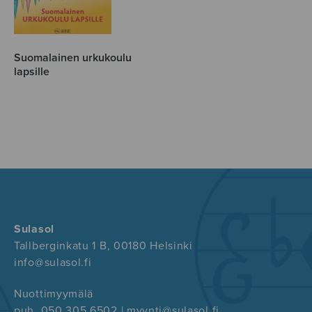
Suomalainen urkukoulu
lapsille
Sulasol
Tallberginkatu 1 B, 00180 Helsinki
info@sulasol.fi
Nuottimyymälä
puh. 050 305 6502 | myynti@sulasol.fi