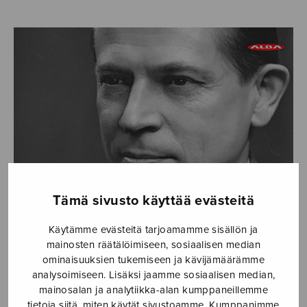
Tämä sivusto käyttää evästeitä
Käytämme evästeitä tarjoamamme sisällön ja
mainosten räätälöimiseen, sosiaalisen median
ominaisuuksien tukemiseen ja kävijämäärämme
analysoimiseen. Lisäksi jaamme sosiaalisen median,
mainosalan ja analytiikka-alan kumppaneillemme
Suomen kuoronjohtajayhdistys ry. ja Sulasol ry. ovat
tietoja siitä, miten käytät sivustoamme. Kumppanimme