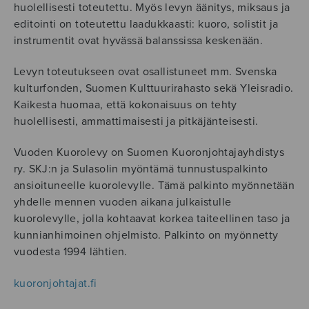
huolellisesti toteutettu. Myös levyn äänitys, miksaus ja
editointi on toteutettu laadukkaasti: kuoro, solistit ja
instrumentit ovat hyvässä balanssissa keskenään.
Levyn toteutukseen ovat osallistuneet mm. Svenska
kulturfonden, Suomen Kulttuurirahasto sekä Yleisradio.
Kaikesta huomaa, että kokonaisuus on tehty
huolellisesti, ammattimaisesti ja pitkäjänteisesti.
Vuoden Kuorolevy on Suomen Kuoronjohtajayhdistys
ry. SKJ:n ja Sulasolin myöntämä tunnustuspalkinto
ansioituneelle kuorolevylle. Tämä palkinto myönnetään
yhdelle mennen vuoden aikana julkaistulle
kuorolevylle, jolla kohtaavat korkea taiteellinen taso ja
kunnianhimoinen ohjelmisto. Palkinto on myönnetty
vuodesta 1994 lähtien.
kuoronjohtajat.fi