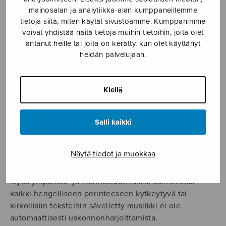
Tämän ominaisuutensa vuoksi musiikki onkin niin
mainosalan ja analytiikka-alan kumppaneillemme
tehokas työkalu, tarvittiin sitten mainoskoukkua,
tietoja siitä, miten käytät sivustoamme. Kumppanimme
poliittista lyömäasetta tai tehokasta muistiinnaulaajaa.
voivat yhdistää näitä tietoja muihin tietoihin, joita olet
Otsikon kappale yhdistetään edelleen erääseen
antanut heille tai joita on kerätty, kun olet käyttänyt
rautakauppaketjuun, vaikka kyseinen ketju lopetti
heidän palvelujaan.
toimintansa lähes 10 vuotta sitten.
Kevään puoluekokouksista uutisoitaessa mainittiin,
Kiellä
millä voimalaululla henkeä missäkin puolueessa
nostatettiin. Perinteinen Suvivirsi-keskustelukin
kierrettiin jälleen uusille jengoille.
Salli kaikki
Musiikki on harvoin vain musiikkia, se kantaa
Näytä tiedot ja muokkaa
mukanaan monenlaisia merkityksiä ja jokainen
musiikkikokemus on yksilöllinen. Merkitykset ovat
myös ympäristö- ja tilannesidonnaisia: esimerkiksi
kaikki hengelliseen perinteeseen kytkeytyvä tai
kirkollisiin teksteihin sävelletty musiikki ei ole
automaattisesti uskonnonharjoittamista.