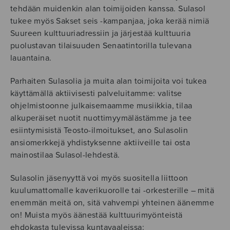
tehdään muidenkin alan toimijoiden kanssa. Sulasol
tukee myös Sakset seis -kampanjaa, joka kerää nimiä
Suureen kulttuuriadressiin ja järjestää kulttuuria
puolustavan tilaisuuden Senaatintorilla tulevana
lauantaina.
Parhaiten Sulasolia ja muita alan toimijoita voi tukea
käyttämällä aktiivisesti palveluitamme: valitse
ohjelmistoonne julkaisemaamme musiikkia, tilaa
alkuperäiset nuotit nuottimyymälästämme ja tee
esiintymisistä Teosto-ilmoitukset, ano Sulasolin
ansiomerkkejä yhdistyksenne aktiiveille tai osta
mainostilaa Sulasol-lehdestä.
Sulasolin jäsenyyttä voi myös suositella liittoon
kuulumattomalle kaverikuorolle tai -orkesterille – mitä
enemmän meitä on, sitä vahvempi yhteinen äänemme
on! Muista myös äänestää kulttuurimyönteistä
ehdokasta tulevissa kuntavaaleissa: