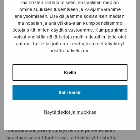
mainosten räätälöimiseen, sosiaalisen median
nähden 17,4 miljoonaa euroa, ja ensi vuodelle
ominaisuuksien tukemiseen ja kävijämäärämme
suunnitellaan vielä suurempia leikkauksia. Sakset
analysoimiseen. Lisäksi jaamme sosiaalisen median,
osuivat taidetta ja kulttuuria tukevien järjestöjen lisäksi
mainosalan ja analytiikka-alan kumppaneillemme
myös muun muassa festivaaleihin,
tietoja siitä, miten käytät sivustoamme. Kumppanimme
harrastajamusiikkijärjestöiltä leikattiin yhteensä 127
voivat yhdistää näitä tietoja muihin tietoihin, joita olet
000 euroa, ja jotkin organisaatiot jäivät kokonaan
antanut heille tai joita on kerätty, kun olet käyttänyt
ilman.
heidän palvelujaan.
Rahasummat ovat pieniä valtiontalouden
näkökulmasta, mutta merkittäviä lukuisille taide- ja
Kiellä
kulttuurialan toimijoille. Sulasolin saama avustus
pieneni 40 000 euroa eli lähes 30 prosenttia, mikä ei
Salli kaikki
voi olla vaikuttamatta liiton toimintaan tulevaisuudessa.
Yhdessä tästäkin kuitenkin selvitään. Viimeisen
Näytä tiedot ja muokkaa
vuoden aikana konkretisoitunut kumppanuutemme ja
järkevä työnjako Suomen Työväen Musiikkiliiton kanssa
mahdollistaa jäsenyhdistystemme palvelemisen
haastavassakin tilanteessa, ja tiivistä yhteistyötä