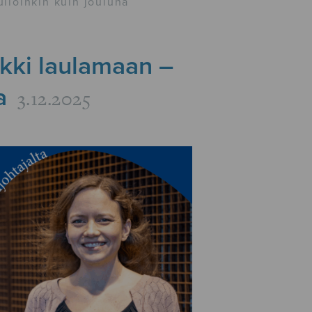
lloinkin kuin jouluna
ikki laulamaan –
a
3.12.2025