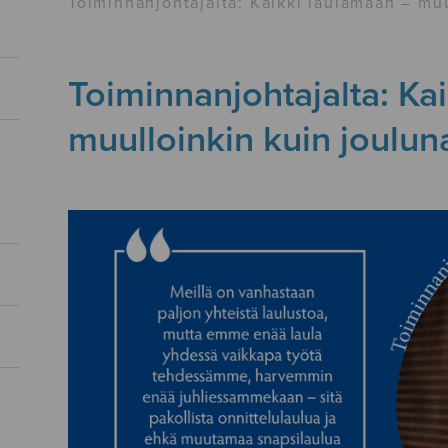
Toiminnanjohtajalta: Kaikki laulamaan – muu
Toiminnanjohtajalta: Ka
muulloinkin kuin joulun