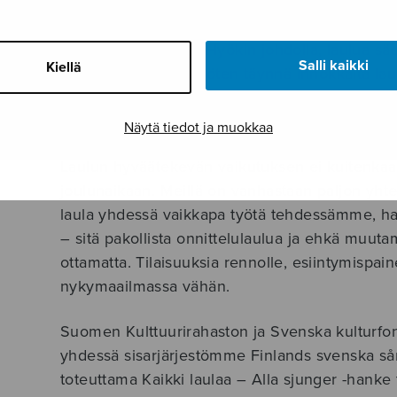
Joulukonserttini alkoivat tänäkin vuonna Musiikk
joiden toteutukseen Sulasolkin sai tuoda oman
Tapiolan kuoro Pasi Hyökin johdolla, laulua säe
Salli kaikki
Kiellä
ja sali oli ääriään myöten täynnä innokkaita lau
kuoroporukoita. Konsertti on kuunneltavissa
Y
loppuun asti.
Näytä tiedot ja muokkaa
Laulun hyväätekevän vaikutuksen ei kuitenkaan t
joulunaikaan. Meillä on vanhastaan paljon yht
laula yhdessä vaikkapa työtä tehdessämme, 
– sitä pakollista onnittelulaulua ja ehkä muut
ottamatta. Tilaisuuksia rennolle, esiintymispain
nykymaailmassa vähän.
Suomen Kulttuurirahaston ja Svenska kulturfon
yhdessä sisarjärjestömme Finlands svenska s
toteuttama Kaikki laulaa – Alla sjunger -hanke 