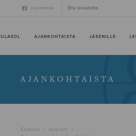
FACEBOOK
SULASOL
AJANKOHTAISTA
JÄSENILLE
LE
AJANKOHTAISTA
Etusivu
›
Uutiset
›