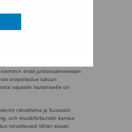
italon Jouluisista yhteislauluista,
 osansa. Laulattajana toimi upea
sti kuorolaisista koottu jousiyhtye
lajia ja isompiakin
le Areenan
kautta vuoden
arvitsisi rajoittua vain
eistä laulustoa, mutta emme enää
harvemmin enää juhliessammekaan
amaa snapsilaulua lukuun
eista vapaalle laulamiselle on
denin rahoittama ja Sulasolin
ång- och musikförbundin kanssa
tuo toivottavasti tähän asiaan