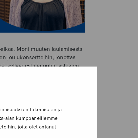
-aikaa. Moni muuten laulamisesta
jen joulukonsertteihin, jonottaa
ä kyllyydestä ja pohtii ystävien
neita, mutta toisaalta vuoden
t rauhoittumaan. Laulamisen
tä hellivä vaikutus onkin
inaisuuksien tukemiseen ja
aan aikataulutettujen
ikka-alan kumppaneillemme
toihin, joita olet antanut