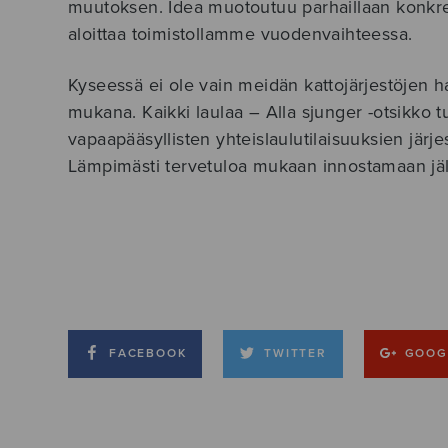
muutoksen. Idea muotoutuu parhaillaan konkret
aloittaa toimistollamme vuodenvaihteessa.
Kyseessä ei ole vain meidän kattojärjestöjen h
mukana. Kaikki laulaa – Alla sjunger -otsikko
vapaapääsyllisten yhteislaulutilaisuuksien jär
Lämpimästi tervetuloa mukaan innostamaan jäl
FACEBOOK
TWITTER
GOOG