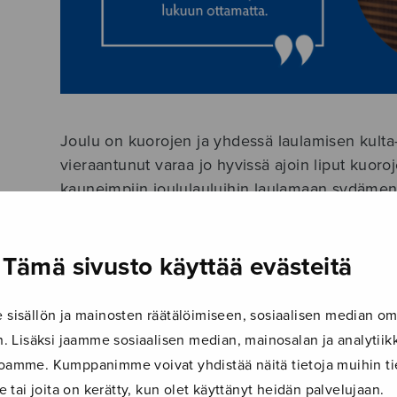
Joulu on kuorojen ja yhdessä laulamisen kulta
vieraantunut varaa jo hyvissä ajoin liput kuoro
kauneimpiin joululauluihin laulamaan sydämens
kanssa suosikki- ja inhokkijoululaulujaan.
Jouluun liittyy yhtäältä paljon odotuksia ja pai
Tämä sivusto käyttää evästeitä
pimeimmät päivät ja joulunpyhät myös kutsuva
rentouttava, yhteyttä kehoon palauttava ja miel
isällön ja mainosten räätälöimiseen, sosiaalisen median om
paikallaan lahjalistojen, ruokaostosten ja tarkk
 Lisäksi jaamme sosiaalisen median, mainosalan ja analyti
joulumenojen vastapainona.
ustoamme. Kumppanimme voivat yhdistää näitä tietoja muihin tie
le tai joita on kerätty, kun olet käyttänyt heidän palvelujaan.