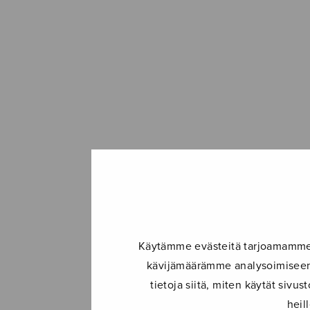
Käytämme evästeitä tarjoamamme s
kävijämäärämme analysoimiseen.
tietoja siitä, miten käytät siv
heil