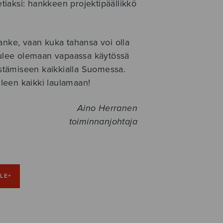
iaksi: hankkeen projektipäällikkö
anke, vaan kuka tahansa voi olla
 tulee olemaan vapaassa käytössä
jestämiseen kaikkialla Suomessa.
leen kaikki laulamaan!
Aino Herranen
toiminnanjohtaja
LE+